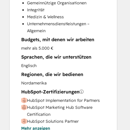
Gemeinnützige Organisationen
Customer Survey and Analysis
Integrität
Email Marketing
Medizin & Wellness
Full Inbound Marketing Services
Unternehmensdienstleistungen –
Help Desk Implementation
Allgemein
Knowledge Base Development
Budgets, mit denen wir arbeiten
Paid Advertising
Sales and Marketing Alignment
mehr als 5.000 €
Sales Coaching and Training
Sprachen, die wir unterstützen
Sales Enablement
Englisch
Search Engine Optimization
Regionen, die wir bedienen
Social Media
Video Production
Nordamerika
Website Design
HubSpot-Zertifizierungen
Website Development
HubSpot Implementation for Partners
Website Migration
HubSpot Marketing Hub Software
Certification
HubSpot Solutions Partner
Mehr anzeigen
Inbound Marketing