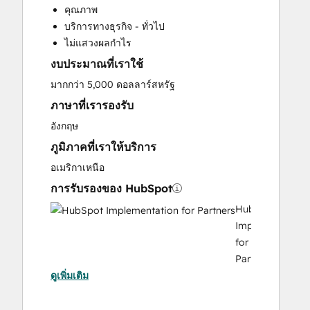
คุณภาพ
Customer Survey and Analysis
บริการทางธุรกิจ - ทั่วไป
Email Marketing
ไม่แสวงผลกำไร
Full Inbound Marketing Services
งบประมาณที่เราใช้
Help Desk Implementation
Knowledge Base Development
มากกว่า 5,000 ดอลลาร์สหรัฐ
Paid Advertising
ภาษาที่เรารองรับ
Sales and Marketing Alignment
อังกฤษ
Sales Coaching and Training
ภูมิภาคที่เราให้บริการ
Sales Enablement
Search Engine Optimization
อเมริกาเหนือ
Social Media
การรับรองของ HubSpot
Video Production
HubSpot
Website Design
Implementation
Website Development
for
Website Migration
Partners
ดูเพิ่มเติม
HubSpot Marketing Hub Software
Certification
HubSpot Solutions Partner