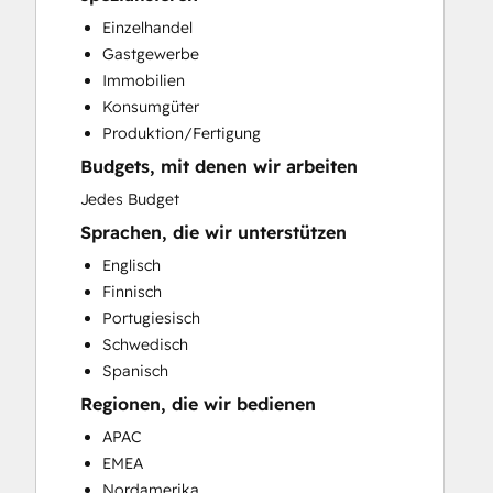
Paid Advertising
Einzelhandel
Public Relations
Gastgewerbe
Search Engine Optimization
Immobilien
Social Media
Konsumgüter
Video Production
Produktion/Fertigung
Website Design
Budgets, mit denen wir arbeiten
Website Development
Website Migration
Jedes Budget
Sprachen, die wir unterstützen
Englisch
Finnisch
Portugiesisch
Schwedisch
Spanisch
Regionen, die wir bedienen
APAC
EMEA
Nordamerika