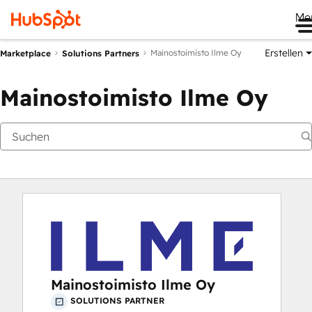
Me
Erstellen
Mainostoimisto Ilme Oy
Marketplace
Solutions Partners
Mainostoimisto Ilme Oy
Mainostoimisto Ilme Oy
SOLUTIONS PARTNER