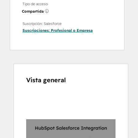
Tipo de acceso
Compartida
Suscripción: Salesforce
Suscripciones:
Profesional
o
Empresa
Vista general
Utiliza
las
teclas
de
flecha
para
ver