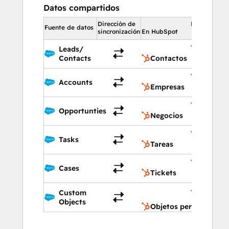
Datos compartidos
Dirección de
En HubSpot
Fuente de datos
sincronización
En HubSpot
Leads/
Contact
Contacts
Contactos
Empres
Accounts
Empresas
Negocio
Opportunties
Negocios
Tareas
Tasks
Tareas
Tickets
Cases
Tickets
Objetos
Custom
personal
Objects
Objetos personalizad