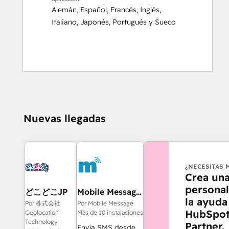
Alemán
,
Español
,
Francés
,
Inglés
,
Italiano
,
Japonés
,
Portugués
y
Sueco
Nuevas llegadas
¿NECESITAS 
Crea una
personal
どこどこJP
Mobile Message
la ayuda
SMS
Por 株式会社
Por Mobile Message
HubSpot
Geolocation
Más de 10 instalaciones
Technology
Partner.
Envía SMS desde