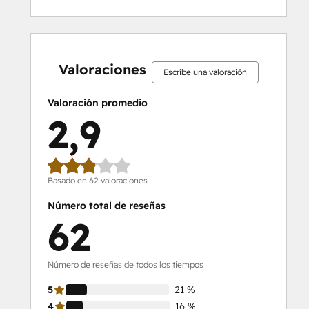
15%
16%
21%
21%
27%
15%
16%
21%
21%
27%
completo
completo
completo
completo
completo
completo
completo
completo
completo
completo
Valoraciones
Escribe una valoración
Valoración promedio
2,9
Basado en 62 valoraciones
Número total de reseñas
62
Número de reseñas de todos los tiempos
5
21 %
4
16 %