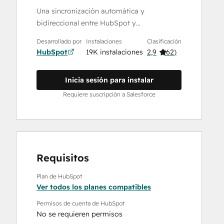
Una sincronización automática y
bidireccional entre HubSpot y…
Desarrollado por
Instalaciones
Clasificación
HubSpot
19K instalaciones
2,9
(
62
)
Inicia sesión para instalar
Requiere suscripción a Salesforce
Requisitos
Plan de HubSpot
Ver todos los planes compatibles
Permisos de cuenta de HubSpot
No se requieren permisos