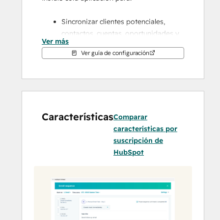
Sincronizar clientes potenciales, 
contactos, cuentas, oportunidades y 
Ver más
objetos personalizados entre 
Ver guía de configuración
plataformas, reduciendo la 
introducción manual de datos y 
mejorando la alineación de la 
información.
Integrar las interacciones de los 
Características
clientes, incluida la participación por 
Comparar
correo electrónico, los envíos de 
características por
formularios y la actividad del sitio 
suscripción de
Web para proporcionar a los equipos 
HubSpot
de ventas una visibilidad completa 
de los clientes.
Utilice los datos de contacto de 
Salesforce para segmentar bases de 
datos, personalizar comunicaciones 