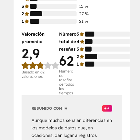
3
15 %
2
27 %
1
21 %
Valoración
Número
5
21
promedio
total de
4
16
2,9
reseñas
3
15
62
2
27
1
21
Número
Basado en 62
de
valoraciones
reseñas
de todos
los
tiempos
RESUMIDO CON IA
AI
Aunque muchos señalan diferencias en
los modelos de datos que, en
ocasiones, dan lugar a registros