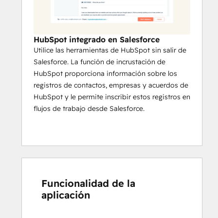
de marketing y realizar un 
seguimiento de la atribución de 
ingresos para campañas de 
marketing.
HubSpot integrado en Salesforce
Inscriba registros en flujos de trabajo 
Utilice las herramientas de HubSpot sin salir de
directamente desde Salesforce y 
Salesforce. La función de incrustación de
acceda a las herramientas de 
HubSpot proporciona información sobre los
HubSpot dentro de la interfaz de 
registros de contactos, empresas y acuerdos de
Salesforce, reduciendo el cambio de 
HubSpot y le permite inscribir estos registros en
plataforma y mejorando la eficacia 
flujos de trabajo desde Salesforce.
operativa.
Configure asignaciones de campos 
personalizadas que se adapten a 
procesos empresariales y requisitos 
de gestión de datos específicos.
Funcionalidad de la
aplicación