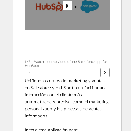
otros
elementos
1/5 - Watch a demo video of the Salesforce app for
HubSpot
Unifique los datos de marketing y ventas 
en Salesforce y HubSpot para facilitar una 
interacción con el cliente más 
automatizada y precisa, como el marketing 
personalizado y los procesos de ventas 
informados.
Instale esta aplicación para: