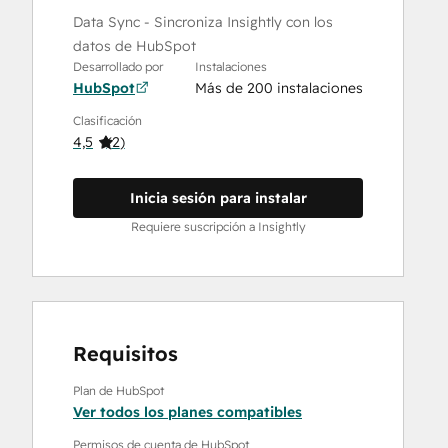
Data Sync - Sincroniza Insightly con los
datos de HubSpot
Desarrollado por
Instalaciones
HubSpot
Más de 200 instalaciones
Clasificación
4,5
(
2
)
Inicia sesión para instalar
Requiere suscripción a Insightly
Requisitos
Plan de HubSpot
Ver todos los planes compatibles
Permisos de cuenta de HubSpot