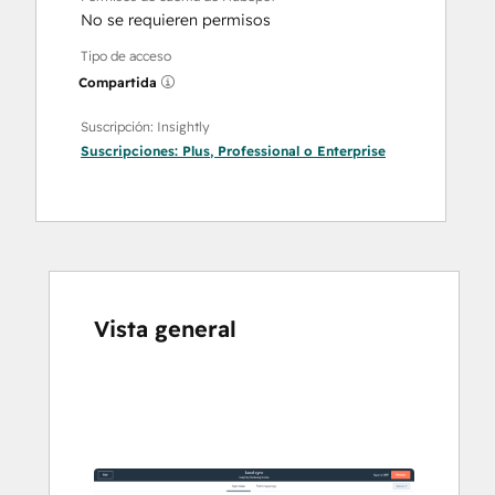
No se requieren permisos
Tipo de acceso
Compartida
Suscripción: Insightly
Suscripciones:
Plus
,
Professional
o
Enterprise
Vista general
Utiliza
las
teclas
de
flecha