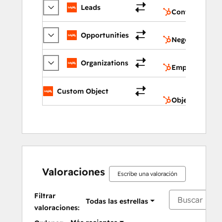
Leads
Contactos
Opportunities
Negocios
Organizations
Empresas
O
Custom Object
p
Objetos perso
Valoraciones
Escribe una valoración
Filtrar
Todas las estrellas
valoraciones: