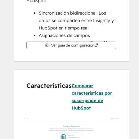
HubSpot:
Sincronización bidireccional: Los 
datos se comparten entre Insightly y 
HubSpot en tiempo real.
Asignaciones de campos 
predeterminadas: La configuración es 
Ver guía de configuración
rápida con mapeos de campo listos 
para usar ya creados para usted
Sincronización histórica: Los datos 
existentes se sincronizarán de 
inmediato y las actualizaciones se 
Características
Comparar
sincronizarán a medida que se 
características por
produzcan.
suscripción de
HubSpot