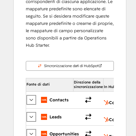
corrispondenti di ciascuna applicazione. Le
mappature predefinite sono elencate di
seguito. Se si desidera modificare queste
mappature predefinite o crearne di proprie,
le mappature di campo personalizzate
sono disponibili a partire da Operations
Hub Starter.
Sincronizzazione dati di HubSpot
Direzione della
I
Fonte di dati
sincronizzazione
In HubSpot
Contacts
Contatti
Leads
Contatti
Opportunities