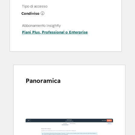
Tipo di accesso
Condiviso
Abbonamento Insightly
Piani
Plus
,
Professional
o
Enterprise
Panoramica
usa
i
tasti
Freccia
per
vedere