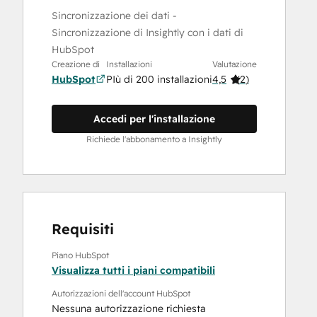
Sincronizzazione dei dati -
Sincronizzazione di Insightly con i dati di
HubSpot
Creazione di
Installazioni
Valutazione
HubSpot
PIù di 200 installazioni
4,5
(
2
)
Accedi per l'installazione
Richiede l'abbonamento a Insightly
Requisiti
Piano HubSpot
Visualizza tutti i piani compatibili
Autorizzazioni dell'account HubSpot
Nessuna autorizzazione richiesta