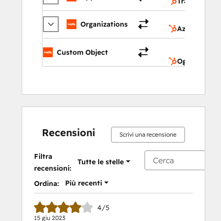
Trattative
Organizations
Aziende
Custom Object
Oggetti pers
Recensioni
Scrivi una recensione
Filtra
Tutte le stelle
recensioni:
Più recenti
Ordina:
4/5
15 giu 2023