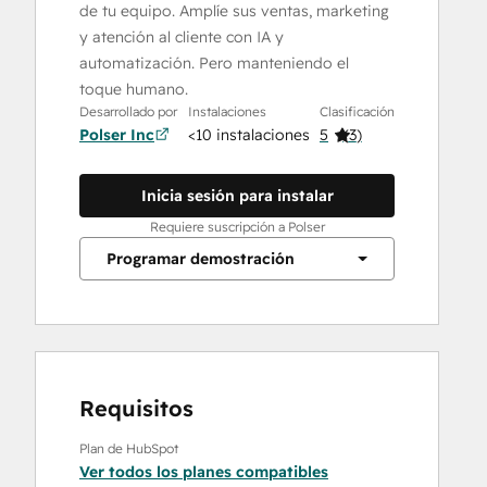
de tu equipo. Amplíe sus ventas, marketing
y atención al cliente con IA y
automatización. Pero manteniendo el
toque humano.
Desarrollado por
Instalaciones
Clasificación
Polser Inc
<10 instalaciones
5
(
3
)
Inicia sesión para instalar
Requiere suscripción a Polser
Programar demostración
Requisitos
Plan de HubSpot
Ver todos los planes compatibles