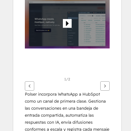
flecha
para
ver
otros
elementos
1/2
Polser incorpora WhatsApp a HubSpot 
como un canal de primera clase. Gestiona 
las conversaciones en una bandeja de 
entrada compartida, automatiza las 
respuestas con IA, envía difusiones 
conformes a escala y registra cada mensaje 