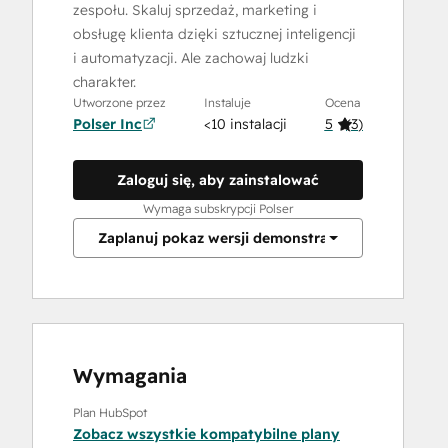
zespołu. Skaluj sprzedaż, marketing i
obsługę klienta dzięki sztucznej inteligencji
i automatyzacji. Ale zachowaj ludzki
charakter.
Utworzone przez
Instaluje
Ocena
Polser Inc
<10 instalacji
5
(
3
)
Zaloguj się, aby zainstalować
Wymaga subskrypcji Polser
Zaplanuj pokaz wersji demonstracyjnej
Wymagania
Plan HubSpot
Zobacz wszystkie kompatybilne plany