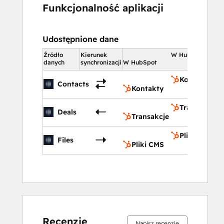
Funkcjonalność aplikacji
Udostępnione dane
Źródło
Kierunek
W HubSpot
danych
synchronizacji
W HubSpot
Kontakty
Contacts
Kontakty
Transakcje
Deals
Transakcje
Pliki CMS
Files
Pliki CMS
Recenzje
Napisz recenzję