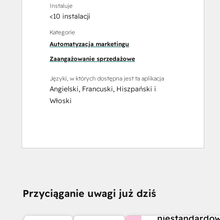
Instaluje
<10 instalacji
Kategorie
Automatyzacja marketingu
Zaangażowanie sprzedażowe
Języki, w których dostępna jest ta aplikacja
Angielski
,
Francuski
,
Hiszpański
i
Włoski
CZY POTRZEBUJESZ
Przyciąganie uwagi już dziś
POMOCY?
Stwórz
niestandardo