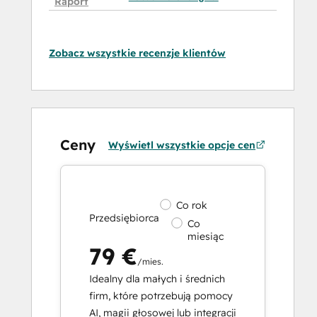
Raport
Zobacz wszystkie recenzje klientów
Ceny
Wyświetl wszystkie opcje cen
Co rok
Przedsiębiorca
Co
miesiąc
79 €
/mies.
Idealny dla małych i średnich
firm, które potrzebują pomocy
AI, magii głosowej lub integracji