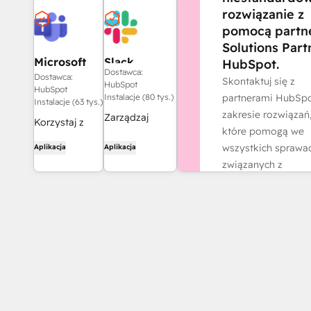
rozwiązanie z
pomocą partn
Solutions Part
Microsoft
Slack
HubSpot.
Dostawca:
Teams
Dostawca:
Skontaktuj się z
HubSpot
HubSpot
partnerami HubSp
Instalacje (80 tys.)
Instalacje (63 tys.)
zakresie rozwiązań
Zarządzaj
Korzystaj z
które pomogą we
rekordami
aplikacji
wszystkich sprawa
Aplikacja
Aplikacja
CRM, korzystaj
Microsoft
związanych z
z pomocy
Teams i
działalnością.
Breeze opartej
HubSpot do
na sztucznej
Znajdź partner
organizowania
inteligencji,
spotkań,
wysyłaj
prowadzenia
powiadomienia
rozmów i nie
w czasie
tylko!
rzeczywistym i
współpracuj z