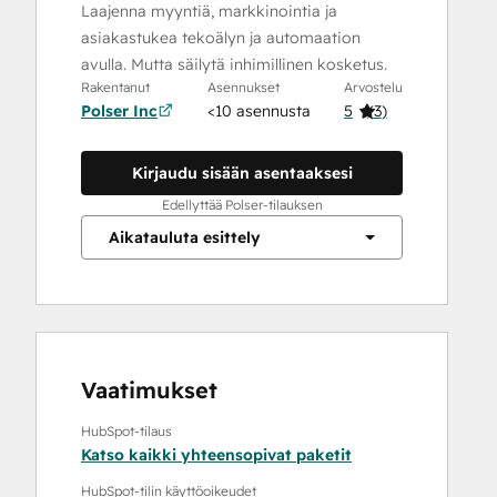
Laajenna myyntiä, markkinointia ja
asiakastukea tekoälyn ja automaation
avulla. Mutta säilytä inhimillinen kosketus.
Rakentanut
Asennukset
Arvostelu
Polser Inc
<10 asennusta
5
(
3
)
Kirjaudu sisään asentaaksesi
Edellyttää Polser-tilauksen
Aikatauluta esittely
Vaatimukset
HubSpot-tilaus
Katso kaikki yhteensopivat paketit
HubSpot-tilin käyttöoikeudet