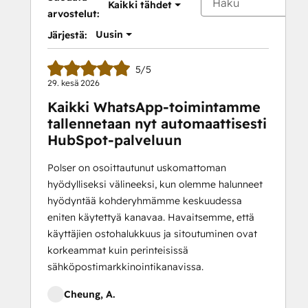
Kaikki tähdet
arvostelut:
Uusin
Järjestä:
5/5
29. kesä 2026
Kaikki WhatsApp-toimintamme
tallennetaan nyt automaattisesti
HubSpot-palveluun
Polser on osoittautunut uskomattoman
hyödylliseksi välineeksi, kun olemme halunneet
hyödyntää kohderyhmämme keskuudessa
eniten käytettyä kanavaa. Havaitsemme, että
käyttäjien ostohalukkuus ja sitoutuminen ovat
korkeammat kuin perinteisissä
sähköpostimarkkinointikanavissa.
Cheung, A.