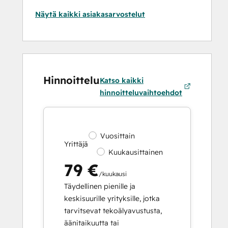
Näytä kaikki asiakasarvostelut
Hinnoittelu
Katso kaikki
hinnoitteluvaihtoehdot
Vuosittain
Yrittäjä
Kuukausittainen
79 €
/kuukausi
Täydellinen pienille ja
keskisuurille yrityksille, jotka
tarvitsevat tekoälyavustusta,
äänitaikuutta tai