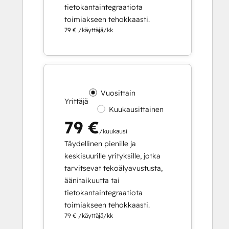
tietokantaintegraatiota
toimiakseen tehokkaasti.
79 € /käyttäjä/kk
Vuosittain
Yrittäjä
Kuukausittainen
79 €
/kuukausi
Täydellinen pienille ja
keskisuurille yrityksille, jotka
tarvitsevat tekoälyavustusta,
äänitaikuutta tai
tietokantaintegraatiota
toimiakseen tehokkaasti.
79 € /käyttäjä/kk