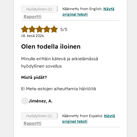
Käännetty from English.
Näytä
Hyödyllinen (1)
original teksti
Raportti
5/5
18. kesä 2026
Olen todella iloinen
Minulle erittäin kätevä ja arkielämässä
hyödyllinen sovellus
Mistä pidät?
Ei Meta-estojen aiheuttamia häiriöitä
Jiménez, A.
Käännetty from Español.
Näytä
Hyödyllinen (1)
original teksti
Raportti