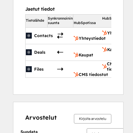
Jaetut tiedot
Synkronnoinin
HubSpotissa
Tietolähde
suunta
HubSpotissa
Yhteystiedo
Contacts
Yhteystiedot
Kaupat
Deals
Kaupat
CMS
Files
tiedostot
CMS tiedostot
Arvostelut
Kirjoita arvostelu
Suodata