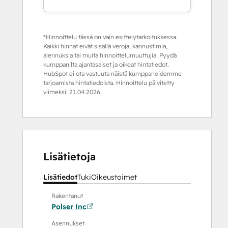
*Hinnoittelu tässä on vain esittelytarkoituksessa.
Kaikki hinnat eivät sisällä veroja, kannustimia,
alennuksia tai muita hinnoittelumuuttujia. Pyydä
kumppanilta ajantasaiset ja oikeat hintatiedot.
HubSpot ei ota vastuuta näistä kumppaneidemme
tarjoamista hintatiedoista. Hinnoittelu päivitetty
viimeksi:
21.04.2026
Lisätietoja
Lisätiedot
Tuki
Oikeustoimet
Rakentanut
Polser Inc
Asennukset