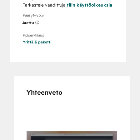
Tarkastele vaadittuja
tilin käyttöoikeuksia
Pääsytyyppi
Jaettu
Polser-tilaus
Yrittäjä
paketti
Yhteenveto
Katso
muita
kohteita
käyttämällä
nuolipainikkeita