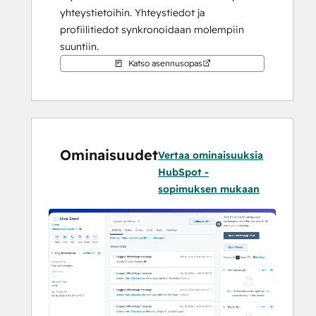
yhteystietoihin. Yhteystiedot ja 
profiilitiedot synkronoidaan molempiin 
suuntiin.
Katso asennusopas
Ominaisuudet
Vertaa ominaisuuksia
HubSpot -
sopimuksen mukaan