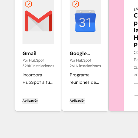
¿
C
p
l
H
P
Co
Gmail
Google
Calendar
P
Por HubSpot
Por HubSpot
528K instalaciones
261K instalaciones
cu
em
Incorpora
Programa
HubSpot a tu
reuniones de
bandeja de
forma rápida y
entrada con la
sencilla con
Aplicación
Aplicación
integración de
HubSpot y el
HubSpot para
calendario de
Gmail.
Google.