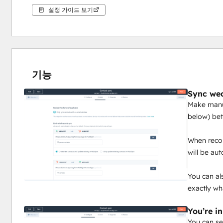
설정 가이드 보기
기능
Sync wec
Make manua
below) be
When recor
will be au
You can al
exactly wh
You’re in
You can se