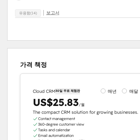
보고서
유용함(14)
가격 책정
매년
매달
Cloud CRM
30일 무료 체험판
US$25.83
/월
The compact CRM solution for growing businesses.
Contact management
360-degree customer view
Tasks and calendar
Email automatization