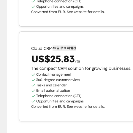
Telephone connection (CTI)
Opportunities and campaigns
Converted from EUR. See website for details.
Cloud CRM
30일 무료 체험판
US$25.83
/월
The compact CRM solution for growing businesses.
Contact management
360-degree customer view
Tasks and calendar
Email automatization
Telephone connection (CTI)
Opportunities and campaigns
Converted from EUR. See website for details.