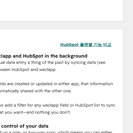
HubSpot 플랜별 기능 비교
lapp and HubSpot in the background
l data entry a thing of the past by syncing data (see
tween HubSpot and weclapp.
ds are created or updated in either app, that information
tomatically shared with the other one.
so add a filter for any weclapp field or HubSpot list to sync
at you want—and nothing you don’t.
 control of your data
t up a one- or two-way sync, which means you can either