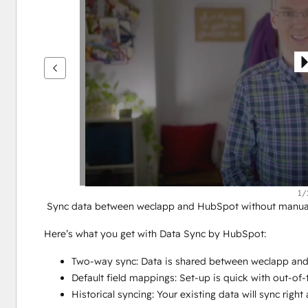
을
보
려
면
화
살
표
키
를
사
용
하
1/
 Sync data between weclapp and HubSpot without manual
십
시
Here’s what you get with Data Sync by HubSpot:
오.
Two-way sync: Data is shared between weclapp and
Default field mappings: Set-up is quick with out-of
Historical syncing: Your existing data will sync rig