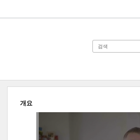
개요
다
른
항
목