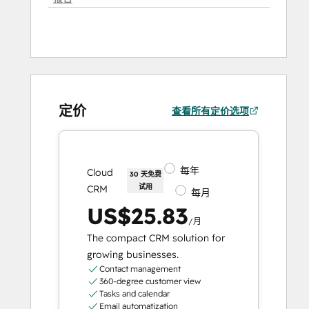
定价
查看所有定价选项
每年
Cloud
30 天免费
试用
CRM
每月
US$25.83
/月
The compact CRM solution for
growing businesses.
Contact management
360-degree customer view
Tasks and calendar
Email automatization