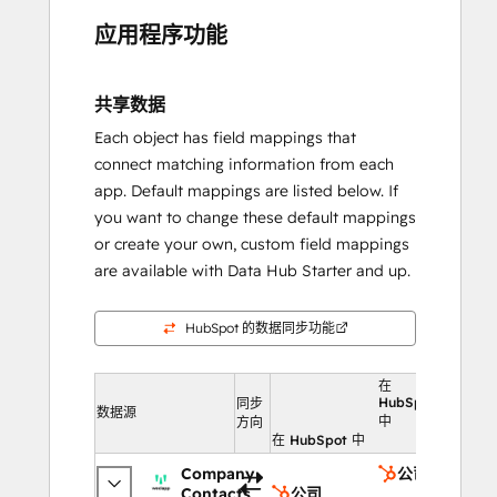
应用程序功能
共享数据
Each object has field mappings that
connect matching information from each
app. Default mappings are listed below. If
you want to change these default mappings
or create your own, custom field mappings
are available with Data Hub Starter and up.
HubSpot 的数据同步功能
在
HubSpot
同步
数据源
中
方向
在 HubSpot 中
Company
公司
Contacts
公司