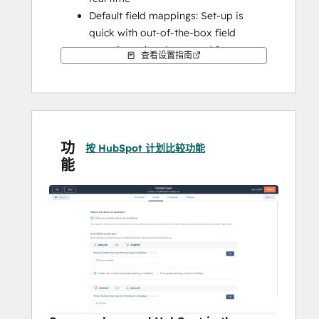
Default field mappings: Set-up is 
quick with out-of-the-box field 
mappings already created for you
查看设置指南
Historical syncing: Your existing data 
will sync right away, and updates will 
sync as they happen
功
按 HubSpot 计划比较功能
能