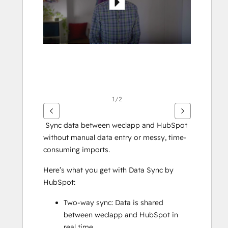
其
他
项
1/2
 Sync data between weclapp and HubSpot 
without manual data entry or messy, time-
consuming imports. 
Here’s what you get with Data Sync by 
HubSpot:
Two-way sync: Data is shared 
between weclapp and HubSpot in 
real time