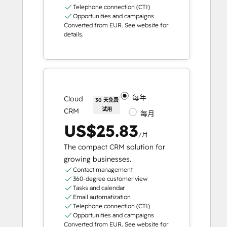
Telephone connection (CTI)
Opportunities and campaigns
Converted from EUR. See website for
details.
每年
Cloud
30 天免费
试用
CRM
每月
US$25.83
/月
The compact CRM solution for
growing businesses.
Contact management
360-degree customer view
Tasks and calendar
Email automatization
Telephone connection (CTI)
Opportunities and campaigns
Converted from EUR. See website for