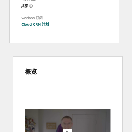
共享
weclapp 订阅
Cloud CRM
计划
概览
使
用
箭
头
键
查
看