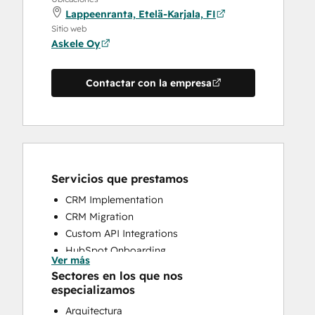
Lappeenranta, Etelä-Karjala, FI
Sitio web
Askele Oy
Contactar con la empresa
Servicios que prestamos
CRM Implementation
CRM Migration
Custom API Integrations
HubSpot Onboarding
Ver más
Programmable Automation
Sectores en los que nos
Sales and Marketing Alignment
especializamos
Sales Coaching and Training
Arquitectura