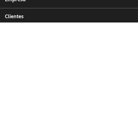
Clientes
Partners
Copyright © 2026 HubSpot, Inc.
Centro de recursos legales