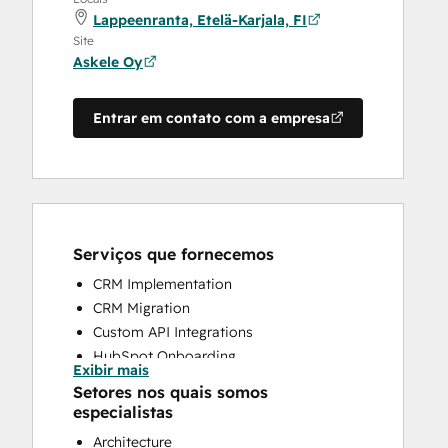
Lappeenranta, Etelä-Karjala, FI
Site
Askele Oy
Entrar em contato com a empresa
Serviços que fornecemos
CRM Implementation
CRM Migration
Custom API Integrations
HubSpot Onboarding
Exibir mais
Programmable Automation
Setores nos quais somos
Sales and Marketing Alignment
especialistas
Sales Coaching and Training
Architecture