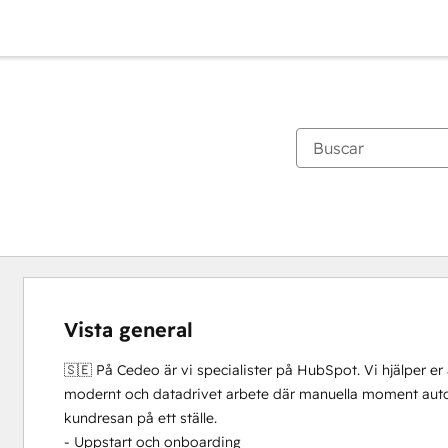
Vista general
🇸🇪 På Cedeo är vi specialister på HubSpot. Vi hjälper er
modernt och datadrivet arbete där manuella moment automa
kundresan på ett ställe.

- Uppstart och onboarding
