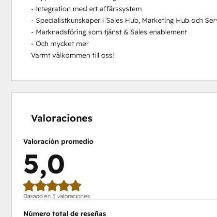
- Integration med ert affärssystem

- Specialistkunskaper i Sales Hub, Marketing Hub och Ser
- Marknadsföring som tjänst & Sales enablement

- Och mycket mer

Varmt välkommen till oss!
0%
0%
0%
0%
100%
completo
completo
completo
completo
completo
Valoraciones
Valoración promedio
5,0
Basado en 5 valoraciones
Número total de reseñas