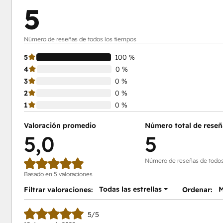
5
Número de reseñas de todos los tiempos
5
100 %
4
0 %
3
0 %
2
0 %
1
0 %
Valoración promedio
Número total de reseñ
5,0
5
Número de reseñas de todos
Basado en 5 valoraciones
Todas las estrellas
M
Filtrar valoraciones:
Ordenar:
5/5