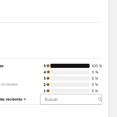
as
5
100 %
4
0 %
3
0 %
 los tiempos
2
0 %
1
0 %
ás recientes