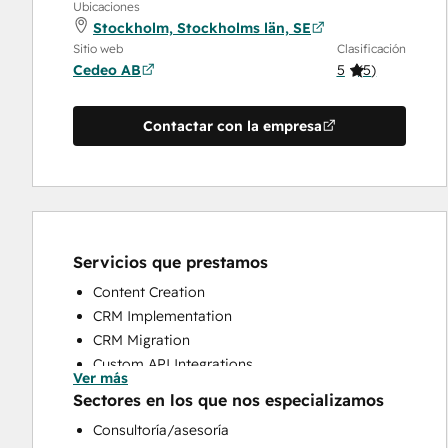
Ubicaciones
Stockholm, Stockholms län, SE
Sitio web
Clasificación
Cedeo AB
5
(
5
)
Contactar con la empresa
Servicios que prestamos
Content Creation
CRM Implementation
CRM Migration
Custom API Integrations
Ver más
Customer Marketing
Sectores en los que nos especializamos
Customer Support Training
Consultoría/asesoría
Customer Survey and Analysis