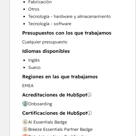
Fabricación
Email Marketing
Otros
Full Inbound Marketing Services
Tecnología - hardware y almacenamiento
Help Desk Implementation
Tecnología - software
HubSpot Onboarding
Presupuestos con los que trabajamos
Knowledge Base Development
Marketing Hub Enterprise Onboarding
Cualquier presupuesto
Marketing Hub Professional Onboarding
Idiomas disponibles
Paid Advertising
Inglés
Sales and Marketing Alignment
Sueco
Sales Coaching and Training
Regiones en las que trabajamos
Sales Enablement
Sales Hub Enterprise Onboarding
EMEA
Sales Hub Professional Onboarding
Acreditaciones de HubSpot
Service Hub Enterprise Onboarding
Onboarding
Service Hub Professional Onboarding
Certificaciones de HubSpot
Social Media
AI Essentials Badge
Breeze Essentials Partner Badge