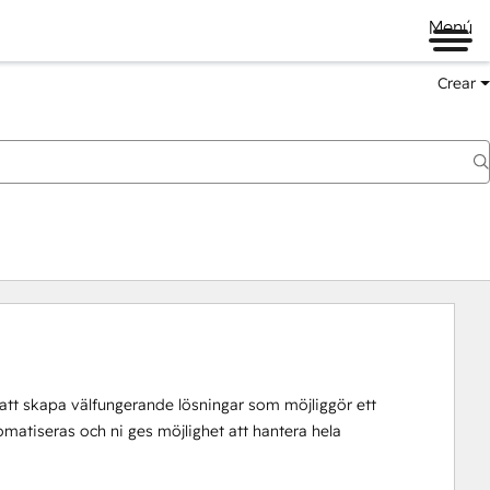
Menú
Crear
 att skapa välfungerande lösningar som möjliggör ett 
tiseras och ni ges möjlighet att hantera hela 