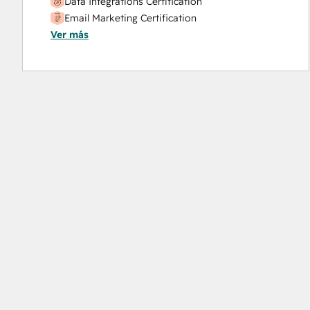
Data Integrations Certification
Email Marketing Certification
Ver más
HubSpot Implementation for Partners
HubSpot Marketing Hub Software Certification
HubSpot Reporting
HubSpot Sales Hub Software Certification
Integrating With HubSpot I: Foundations
Objectives-Based Onboarding
Platform Consulting
Sales Enablement
Salesforce Integration Certification
Service Hub Software