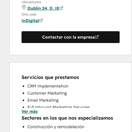
Ubicaciones
Dublin 24, D, IE
Sitio web
InDigital
Contactar con la empresa
Servicios que prestamos
CRM Implementation
Customer Marketing
Email Marketing
Full Inbound Marketing Services
Ver más
HubSpot Onboarding
Sectores en los que nos especializamos
Paid Advertising
Construcción y remodelación
Website Design