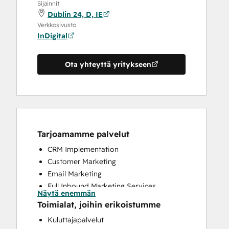
Sijainnit
Dublin 24, D, IE
Verkkosivusto
InDigital
Ota yhteyttä yritykseen
Tarjoamamme palvelut
CRM Implementation
Customer Marketing
Email Marketing
Full Inbound Marketing Services
Näytä enemmän
HubSpot Onboarding
Toimialat, joihin erikoistumme
Paid Advertising
Kuluttajapalvelut
Website Design