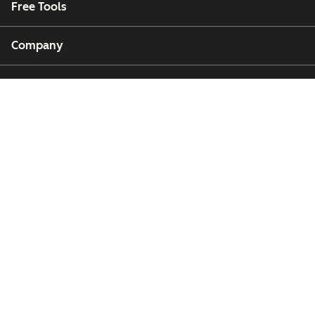
Free Tools
Company
Customers
Partners
Copyright © 2026 HubSpot, Inc.