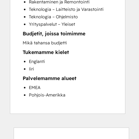
Rakentaminen ja Remontointi
Website Development
Teknologia – Laitteisto ja Varastointi
Teknologia – Ohjelmisto
Yrityspalvelut – Yleiset
Budjetit, joissa toimimme
Mikä tahansa budjetti
Tukemamme kielet
Englanti
Iiri
Palvelemamme alueet
EMEA
Pohjois-Amerikka