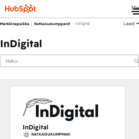
Me
Laadi
InDigital
Markkinapaikka
Ratkaisukumppanit
InDigital
InDigital
RATKAISUKUMPPANI