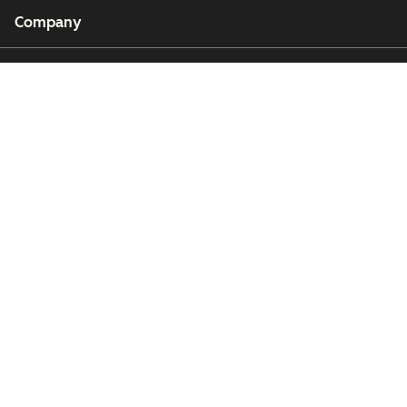
Company
Customers
Partners
Copyright © 2026 HubSpot, Inc.
Legal Center
Privacy Policy
Security