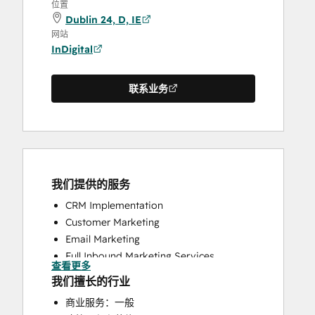
位置
Dublin 24, D, IE
网站
InDigital
联系业务
我们提供的服务
CRM Implementation
Customer Marketing
Email Marketing
Full Inbound Marketing Services
查看更多
HubSpot Onboarding
我们擅长的行业
Paid Advertising
商业服务：一般
Website Design