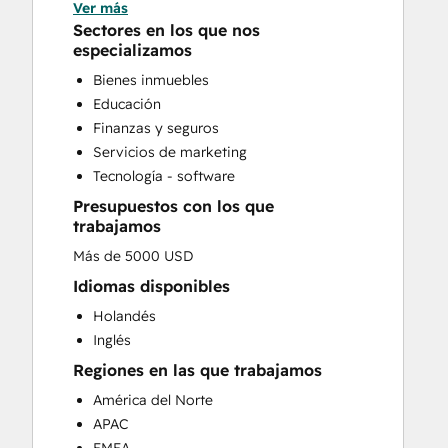
Ver más
Conversational Marketing
Sectores en los que nos
CRM Implementation
especializamos
CRM Migration
Bienes inmuebles
Custom API Integrations
Educación
Customer Marketing
Finanzas y seguros
Customer Success Training
Servicios de marketing
Customer Support Training
Tecnología - software
Customer Survey and Analysis
Presupuestos con los que
Email Marketing
trabajamos
Full Inbound Marketing Services
Más de 5000 USD
Help Desk Implementation
HubSpot Onboarding
Idiomas disponibles
Knowledge Base Development
Holandés
Paid Advertising
Inglés
Programmable Automation
Regiones en las que trabajamos
Public Relations
América del Norte
Sales and Marketing Alignment
APAC
Sales Coaching and Training