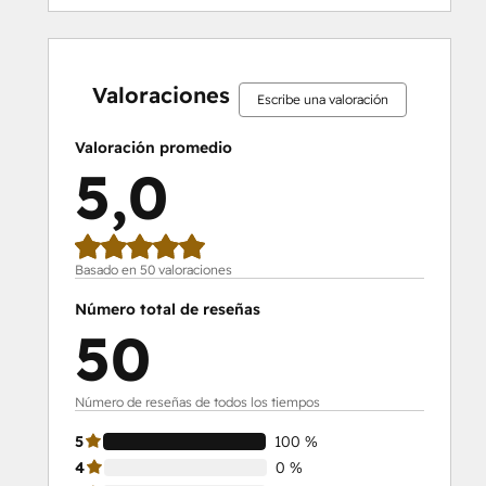
0%
0%
0%
0%
100%
0%
0%
0%
0%
100%
completo
completo
completo
completo
completo
completo
completo
completo
completo
completo
Valoraciones
Escribe una valoración
Valoración promedio
5,0
Basado en 50 valoraciones
Número total de reseñas
50
Número de reseñas de todos los tiempos
5
100 %
4
0 %