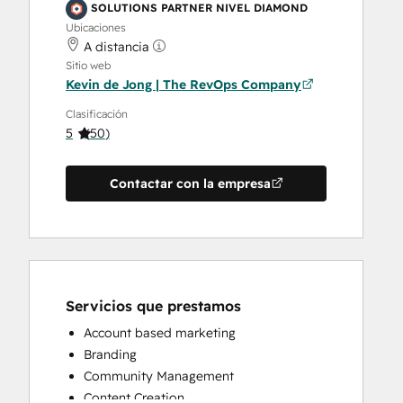
SOLUTIONS PARTNER NIVEL DIAMOND
Ubicaciones
A distancia
Sitio web
Kevin de Jong | The RevOps Company
Clasificación
5
(
50
)
Contactar con la empresa
Servicios que prestamos
Account based marketing
Branding
Community Management
Content Creation