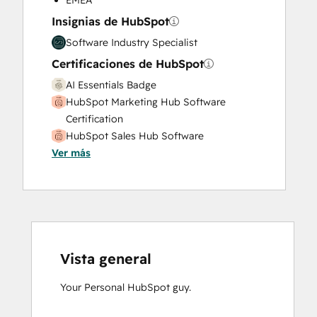
EMEA
Sales Enablement
Search Engine Optimization
Insignias de HubSpot
Social Media
Software Industry Specialist
Video Production
Certificaciones de HubSpot
Website Design
AI Essentials Badge
Website Development
HubSpot Marketing Hub Software
Certification
HubSpot Sales Hub Software
Ver más
Certification
HubSpot Solutions Partner
HubSpot Trainer Certification
Inbound Marketing
Inbound Sales
Vista general
Your Personal HubSpot guy.