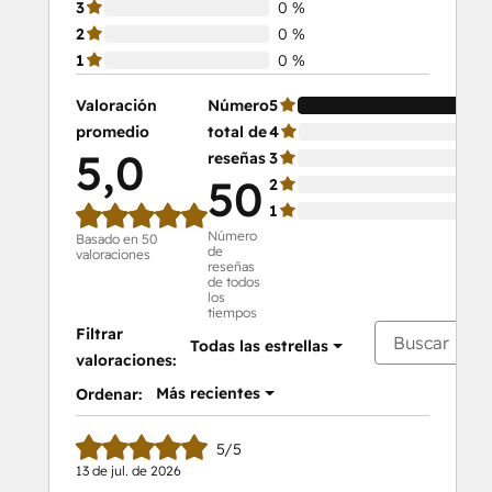
3
0 %
2
0 %
1
0 %
Valoración
Número
5
10
promedio
total de
4
0 
5,0
reseñas
3
0 
50
2
0 
1
0 
Número
Basado en 50
de
valoraciones
reseñas
de todos
los
tiempos
Filtrar
Todas las estrellas
valoraciones:
Más recientes
Ordenar:
5/5
13 de jul. de 2026