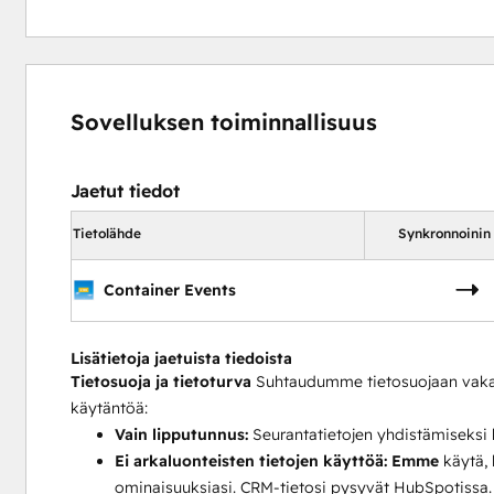
Sovelluksen toiminnallisuus
Jaetut tiedot
Tietolähde
Synkronnoinin
Container Events
Lisätietoja jaetuista tiedoista
Tietosuoja ja tietoturva
Suhtaudumme tietosuojaan vakav
käytäntöä:
Vain lipputunnus:
Seurantatietojen yhdistämiseksi 
Ei arkaluonteisten tietojen käyttöä:
Emme
käytä, l
ominaisuuksiasi. CRM-tietosi pysyvät HubSpotissa.