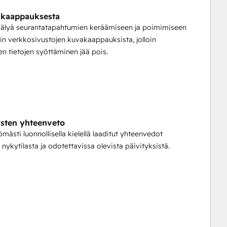
akaappauksesta
oälyä seurantatapahtumien keräämiseen ja poimimiseen
in verkkosivustojen kuvakaappauksista, jolloin
n tietojen syöttäminen jää pois.
ysten yhteenveto
ömästi luonnollisella kielellä laaditut yhteenvedot
 nykytilasta ja odotettavissa olevista päivityksistä.