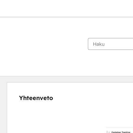
Yhteenveto
Katso
muita
kohteita
käyttämällä