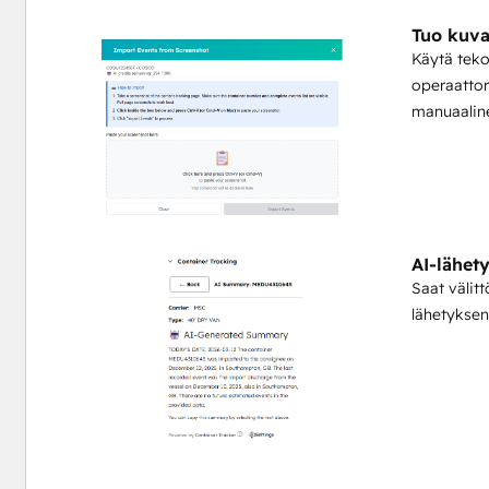
Tuo kuv
Käytä tek
operaattor
manuaaline
AI-lähet
Saat välitt
lähetyksen