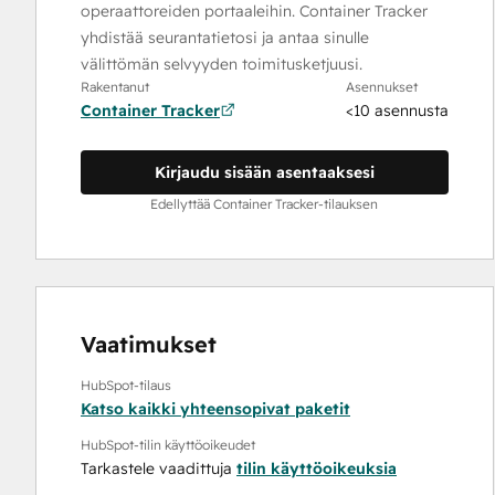
operaattoreiden portaaleihin. Container Tracker
yhdistää seurantatietosi ja antaa sinulle
välittömän selvyyden toimitusketjuusi.
Rakentanut
Asennukset
Container Tracker
<10 asennusta
Kirjaudu sisään asentaaksesi
Edellyttää Container Tracker-tilauksen
Vaatimukset
HubSpot-tilaus
Katso kaikki yhteensopivat paketit
HubSpot-tilin käyttöoikeudet
Tarkastele vaadittuja
tilin käyttöoikeuksia