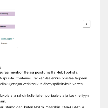
1
Seuraa merikonttejasi poistumatta HubSpotista.
lipuista. Container Tracker -laajennus poistaa tarpeen 
hdinkuljettajan verkkosivut lähetyspäivityksiä varten.
ukoista ja rahdinkuljettajien portaaleista ja keskitettyyn 
äin.
arustamoiden, kuten MSC:n, Maerskin, CMA-CGM:n ja 