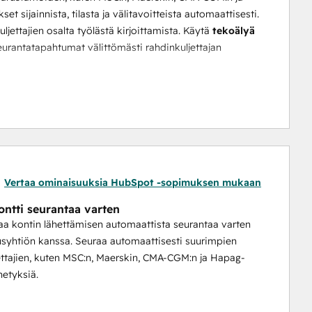
et sijainnista, tilasta ja välitavoitteista automaattisesti.
ljettajien osalta työlästä kirjoittamista. Käytä 
tekoälyä 
rantatapahtumat välittömästi rahdinkuljettajan 
 yhteenvedot
 lähetyksen tilasta, jotta voit tiedottaa 
an monimutkaisten seurantalokien tulkitsemista.
in, annat tuki- ja logistiikkatiimillesi välittömän 
iimisi saa vastauksen suoraan lipputietueesta, eikä 
Vertaa ominaisuuksia HubSpot -sopimuksen mukaan
ontti seurantaa varten
aa kontin lähettämisen automaattista seurantaa varten
usyhtiön kanssa. Seuraa automaattisesti suurimpien
ettajien, kuten MSC:n, Maerskin, CMA-CGM:n ja Hapag-
hetyksiä.