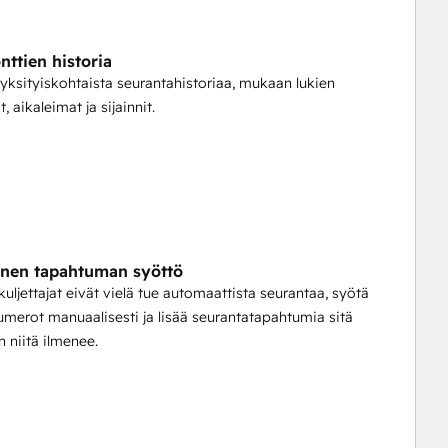
nttien historia
 yksityiskohtaista seurantahistoriaa, mukaan lukien
 aikaleimat ja sijainnit.
nen tapahtuman syöttö
kuljettajat eivät vielä tue automaattista seurantaa, syötä
umerot manuaalisesti ja lisää seurantatapahtumia sitä
 niitä ilmenee.