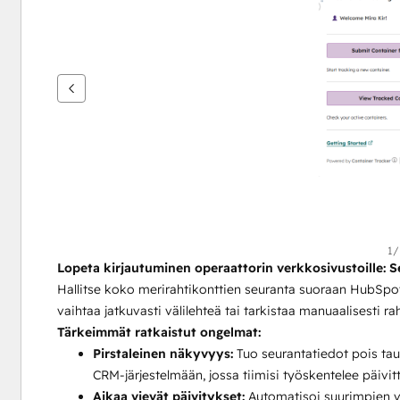
nuolipainikkeita
1/
Lopeta kirjautuminen operaattorin verkkosivustoille: 
Hallitse koko merirahtikonttien seuranta suoraan HubSpot-
vaihtaa jatkuvasti välilehteä tai tarkistaa manuaalisesti ra
Tärkeimmät ratkaistut ongelmat:
Pirstaleinen näkyvyys:
 Tuo seurantatiedot pois taul
CRM-järjestelmään, jossa tiimisi työskentelee päivitt
Aikaa vievät päivitykset:
 Automatisoi suurimpien v