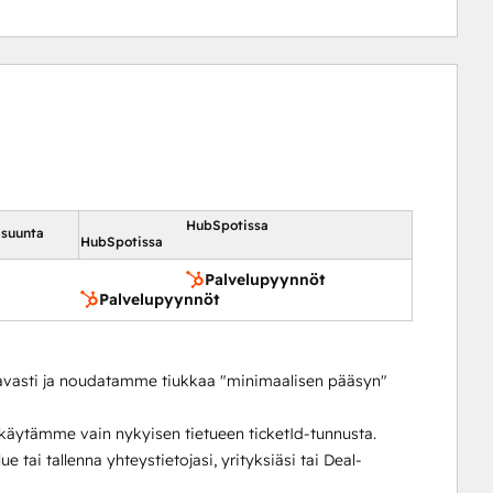
HubSpotissa
 suunta
HubSpotissa
Palvelupyynnöt
Palvelupyynnöt
asti ja noudatamme tiukkaa "minimaalisen pääsyn"
käytämme vain nykyisen tietueen ticketId-tunnusta.
ue tai tallenna yhteystietojasi, yrityksiäsi tai Deal-