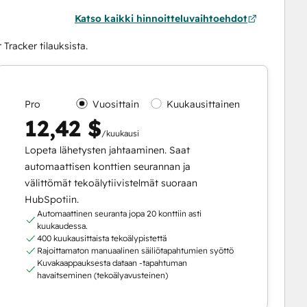
Katso kaikki hinnoitteluvaihtoehdot
Tracker tilauksista.
Pro
Vuosittain
Kuukausittainen
12,42 $
/kuukausi
Lopeta lähetysten jahtaaminen. Saat
automaattisen konttien seurannan ja
välittömät tekoälytiivistelmät suoraan
HubSpotiin.
Automaattinen seuranta jopa 20 konttiin asti
kuukaudessa.
400 kuukausittaista tekoälypistettä
Rajoittamaton manuaalinen säiliötapahtumien syöttö
Kuvakaappauksesta dataan -tapahtuman
havaitseminen (tekoälyavusteinen)