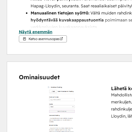
Hapag-Lloydin, seuranta. Saat reaaliaikaiset päivityks
Manuaalinen tietojen syöttö:
 Vältä muiden rahdinku
hyödyntävää kuvakaappaustuontia
 poimimaan seu
verkkosivujen kuvakaappauksista.
Näytä enemmän
Viestintäviiveet:
 Saat välittömästi 
tekoälyn avulla
Katso asennusopas
asiakkaille tai sisäisille sidosryhmille nopeasti ilm
Miksi yhdistää HubSpotiin?
 Yhdistämällä Container Tracker
näkyvyyden. Kun asiakas kysyy: "Missä lähetykseni on?", t
hakuja tarvita.
Ominaisuudet
Lähetä k
Mahdollist
merikuljet
rahdinkulj
Lloydin, lä