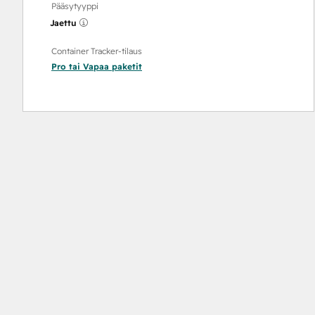
Pääsytyyppi
Jaettu
Container Tracker-tilaus
Pro
tai
Vapaa
paketit