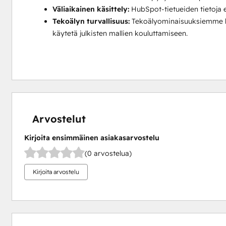
Väliaikainen käsittely:
HubSpot-tietueiden tietoja e
Tekoälyn turvallisuus:
Tekoälyominaisuuksiemme käs
käytetä julkisten mallien kouluttamiseen.
Arvostelut
Kirjoita ensimmäinen asiakasarvostelu
(0 arvostelua)
Kirjoita arvostelu