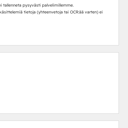
i tallenneta pysyvästi palvelimillemme.
ittelemiä tietoja (yhteenvetoja tai OCR:ää varten) ei