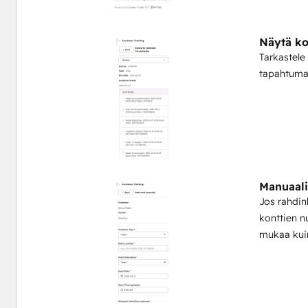
Näytä ko
Tarkastele
tapahtumat,
Manuaali
Jos rahdin
konttien n
mukaa kuin