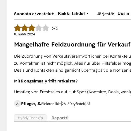
Kaikki tähdet
Uusin
Suodata arvostelut:
Järjestä:
3/5
8. huhti 2024
Mangelhafte Feldzuordnung für Verkauf
Die Zuordnung von Verkaufsverantwortlichen bei Kontakte u
zu Kontakten ist nicht möglich. Alles nur über Hilfsfelder m
Deals und Kontakten sind garnicht übertragbar, die Notizen e
Mitä ongelmaa yrität ratkaista?
Umstieg von Freshsales auf HubSpot (Kontakte, Deals, wen
Pfleger, S.
Elektroniikka
26–50 työntekijää
Raportti
Hyödyllinen (0)