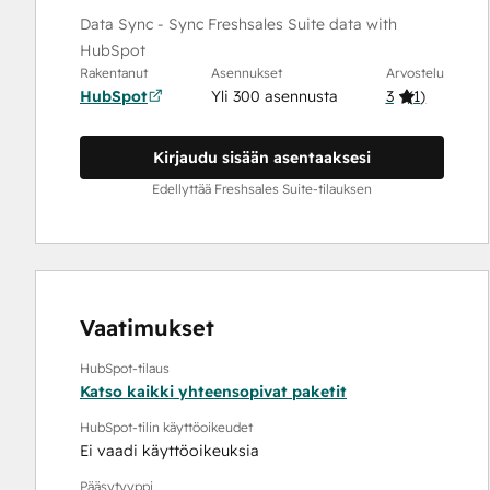
Data Sync - Sync Freshsales Suite data with
HubSpot
Rakentanut
Asennukset
Arvostelu
HubSpot
Yli 300 asennusta
3
(
1
)
Kirjaudu sisään asentaaksesi
Edellyttää Freshsales Suite-tilauksen
Vaatimukset
HubSpot-tilaus
Katso kaikki yhteensopivat paketit
HubSpot-tilin käyttöoikeudet
Ei vaadi käyttöoikeuksia
Pääsytyyppi