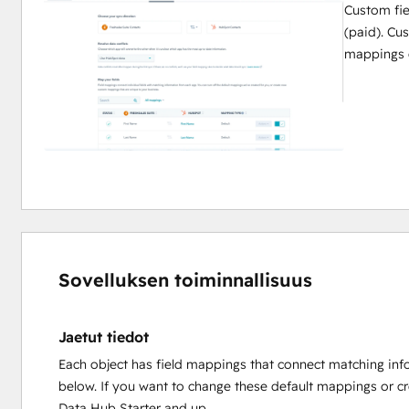
Custom fie
(paid). Cu
mappings o
Sovelluksen toiminnallisuus
Jaetut tiedot
Each object has field mappings that connect matching inf
below. If you want to change these default mappings or c
Data Hub Starter and up.