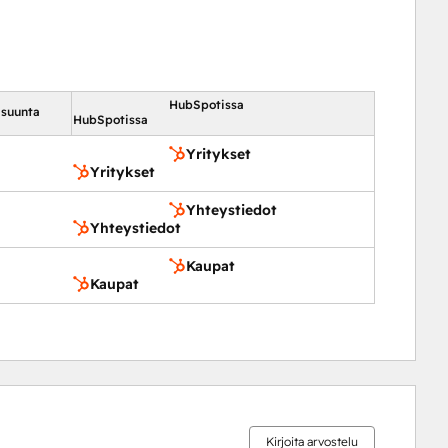
HubSpotissa
 suunta
HubSpotissa
Yritykset
Yritykset
Yhteystiedot
Yhteystiedot
Kaupat
Kaupat
Kirjoita arvostelu