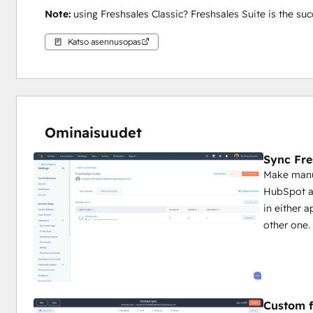
Note: 
using Freshsales Classic? Freshsales Suite is the suc
Katso asennusopas
Ominaisuudet
Sync Fre
Make manua
HubSpot an
in either 
other one.
Custom f