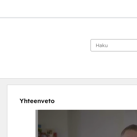
Yhteenveto
Katso
muita
kohteita
käyttämällä