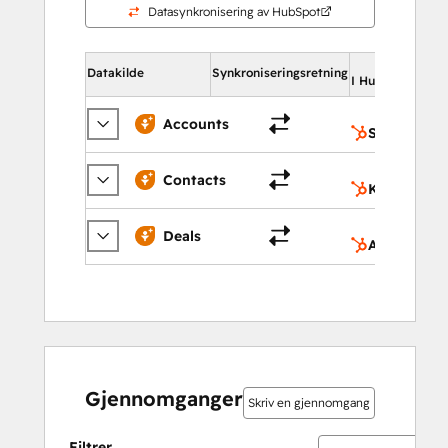
Datasynkronisering av HubSpot
Datakilde
Synkroniseringsretning
I HubSpot
Accounts
Selskaper
Contacts
Kontakter
Deals
Avtaler
Gjennomganger
Skriv en gjennomgang
Filtrer