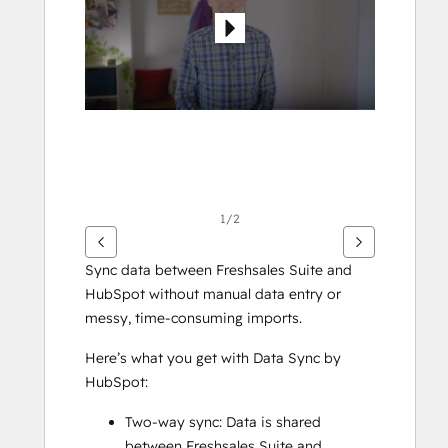
elementer
1/2
Sync data between Freshsales Suite and 
HubSpot without manual data entry or 
messy, time-consuming imports. 
Here’s what you get with Data Sync by 
HubSpot:
Two-way sync: Data is shared 
between Freshsales Suite and 