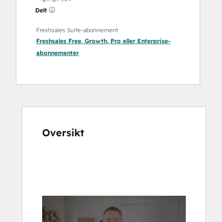
Delt
Freshsales Suite-abonnement
Freshsales Free
,
Growth
,
Pro
eller
Enterprise
-
abonnementer
Oversikt
Bruk
piltastene
for
å
vise
andre