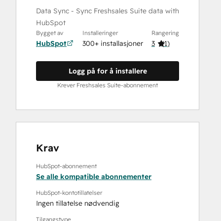
Data Sync - Sync Freshsales Suite data with
HubSpot
Bygget av
Installeringer
Rangering
HubSpot
300+ installasjoner
3
(
1
)
Logg på for å installere
Krever Freshsales Suite-abonnement
Krav
HubSpot-abonnement
Se alle kompatible abonnementer
HubSpot-kontotillatelser
Ingen tillatelse nødvendig
Tilgangstype