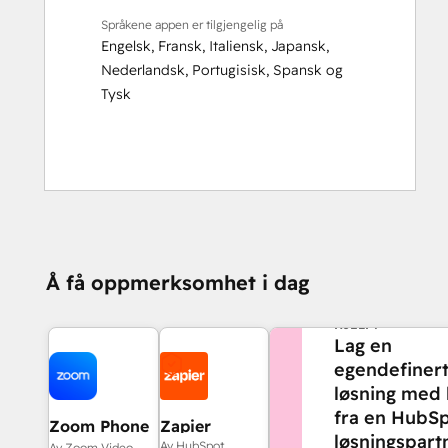
Språkene appen er tilgjengelig på
Engelsk
,
Fransk
,
Italiensk
,
Japansk
,
Nederlandsk
,
Portugisisk
,
Spansk
og
Tysk
Å få oppmerksomhet i dag
TRENGER DU MER
HJELP?
Lag en
egendefiner
løsning med 
fra en HubSp
Zoom Phone
Zapier
løsningspartn
for HubSpot
Av HubSpot
Av Zoom Video