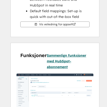
HubSpot in real time
Default field mappings: Set-up is 
quick with out-of-the-box field 
mappings already created for you
Vis veiledning for oppsett
Historical syncing: Your existing data 
will sync right away, and updates will 
sync as they happen
Note: 
using Freshsales Classic? Freshsales 
Funksjoner
Suite is the successor of Freshsales Classic.
Sammenlign funksjoner
med HubSpot-
abonnement