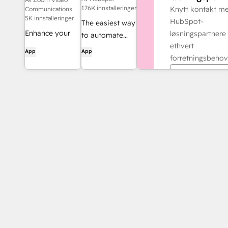
176K innstalleringer
Knytt kontakt m
Communications
5K innstalleringer
HubSpot-
The easiest way
Enhance your
løsningspartnere 
to automate
HubSpot
ethvert
and connect
App
App
experience and
forretningsbehov
HubSpot to
streamline your
8,000+ apps
Finn en part
workflows.