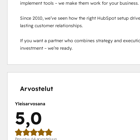
implement tools – we make them work for your business.

Since 2010, we’ve seen how the right HubSpot setup drives 
lasting customer relationships.

If you want a partner who combines strategy and executio
investment – we’re ready.
0 %
0 %
0 %
0 %
100 %
valmis
valmis
valmis
valmis
valmis
Arvostelut
Yleisarvosana
5,0
Perustuu 64 arvosteluun