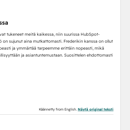
ssa
t tukeneet meitä kaikessa, niin suurissa HubSpot-
yö on sujunut aina mutkattomasti. Frederikin kanssa on ollut
opeasti ja ymmärtää tarpeemme erittäin nopeasti, mikä
llisyyttään ja asiantuntemustaan. Suosittelen ehdottomasti
Käännetty from English.
Näytä original teksti