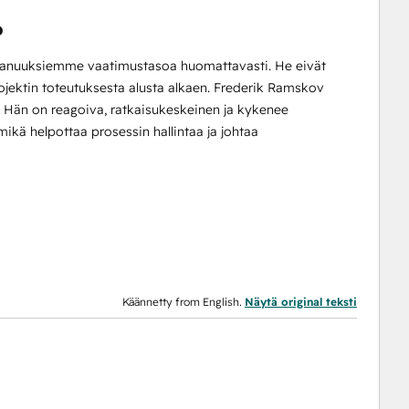
o
panuuksiemme vaatimustasoa huomattavasti. He eivät
ojektin toteutuksesta alusta alkaen. Frederik Ramskov
Hän on reagoiva, ratkaisukeskeinen ja kykenee
kä helpottaa prosessin hallintaa ja johtaa
Käännetty from English.
Näytä original teksti