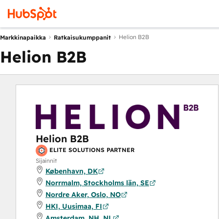
Helion B2B
Markkinapaikka
Ratkaisukumppanit
Helion B2B
Helion B2B
ELITE SOLUTIONS PARTNER
Sijainnit
København, DK
Norrmalm, Stockholms län, SE
Nordre Aker, Oslo, NO
HKI, Uusimaa, FI
Amsterdam, NH, NL