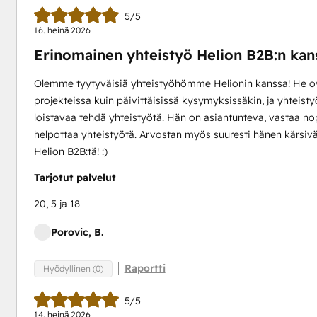
5/5
16. heinä 2026
Erinomainen yhteistyö Helion B2B:n kan
Olemme tyytyväisiä yhteistyöhömme Helionin kanssa! He ova
projekteissa kuin päivittäisissä kysymyksissäkin, ja yhteist
loistavaa tehdä yhteistyötä. Hän on asiantunteva, vastaa n
helpottaa yhteistyötä. Arvostan myös suuresti hänen kärsivä
Helion B2B:tä! :)
Tarjotut palvelut
20, 5 ja 18
Porovic, B.
Raportti
Hyödyllinen (0)
5/5
14. heinä 2026