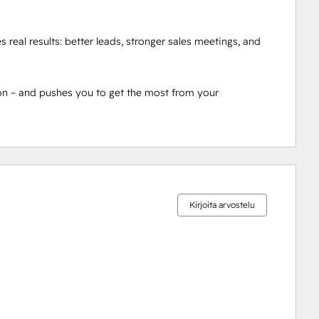
real results: better leads, stronger sales meetings, and 
n – and pushes you to get the most from your 
0 %
0 %
0 %
0 %
100 %
valmis
valmis
valmis
valmis
valmis
Kirjoita arvostelu