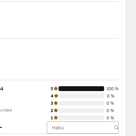
sä
5
100 %
4
0 %
3
0 %
kumäärä
2
0 %
1
0 %