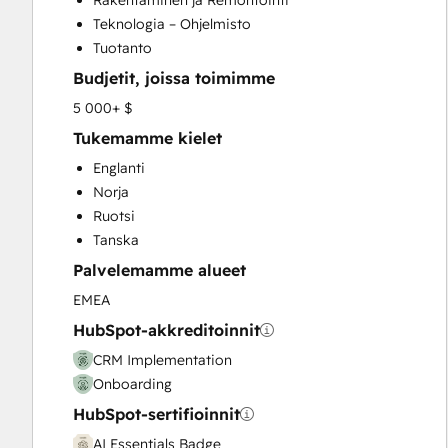
Rakentaminen ja Remontointi
Sales Enablement
Teknologia – Ohjelmisto
Search Engine Optimization
Tuotanto
Social Media
Budjetit, joissa toimimme
Website Migration
5 000+ $
Tukemamme kielet
Englanti
Norja
Ruotsi
Tanska
Palvelemamme alueet
EMEA
HubSpot-akkreditoinnit
CRM Implementation
Onboarding
HubSpot-sertifioinnit
AI Essentials Badge