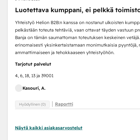
Luotettava kumppani, ei pelkkä toimist
Yhteistyö Helion B2B:n kanssa on nostanut ulkoisten kump
pelkästään toteuta tehtäviä, vaan ottavat täyden vastuun pr
Banja on tämän saumattoman toteutuksen keskeinen vetäjä. 
erinomaisesti yksinkertaistamaan monimutkaisia pyyntöjä, mi
ammattimaiseen ja tehokkaaseen yhteistyöhön.
Tarjotut palvelut
4, 6, 18, 13 ja 39001
Kasouri, A.
Raportti
Hyödyllinen (0)
Näytä kaikki asiakasarvostelut