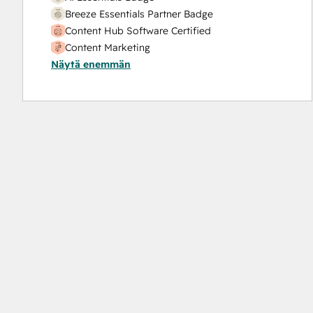
Breeze Essentials Partner Badge
Content Hub Software Certified
Content Marketing
Näytä enemmän
Data Integrations Certification
Digital Advertising
Digital Marketing
Email Marketing Certification
Email Marketing Certification
Frictionless Sales
HubSpot Content Hub for Marketers
HubSpot Email Marketing Software
Certification
HubSpot Implementation for Partners
HubSpot Marketing Hub Software Certification
HubSpot Reporting
HubSpot Sales Hub Software Certification
HubSpot Solutions Partner
Inbound