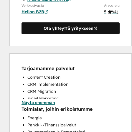
Verkkosivusto
Arvostelu
Helion B2B
5
(
64
)
Ota yhteyttä yritykseen
Tarjoamamme palvelut
Content Creation
CRM Implementation
CRM Migration
Email Marketing
Näytä enemmän
Full Inbound Marketing Services
Toimialat, joihin erikoistumme
Knowledge Base Development
Energia
Paid Advertising
Pankki-/Finanssipalvelut
Sales and Marketing Alignment