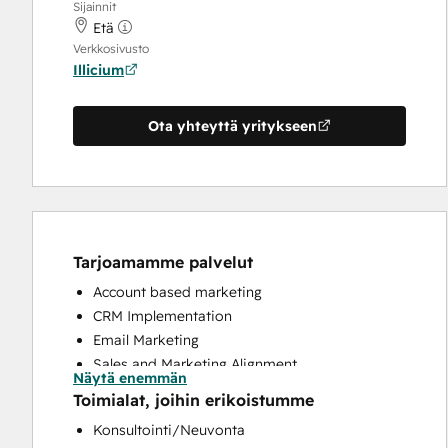
Sijainnit
Etä
Verkkosivusto
Illicium
Ota yhteyttä yritykseen
Tarjoamamme palvelut
Account based marketing
CRM Implementation
Email Marketing
Sales and Marketing Alignment
Näytä enemmän
Sales Coaching and Training
Toimialat, joihin erikoistumme
Sales Enablement
Konsultointi/Neuvonta
Search Engine Optimization