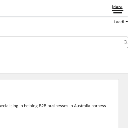
Menu
Laadi
ecialising in helping B2B businesses in Australia harness 