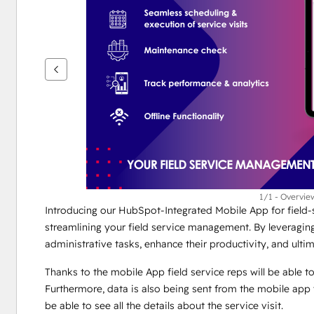
flèches
pour
voir
d'autres
éléments
1/1 - Overvie
Introducing our HubSpot-Integrated Mobile App for field-
streamlining your field service management. By leveraging 
administrative tasks, enhance their productivity, and ulti
Thanks to the mobile App field service reps will be able to
Furthermore, data is also being sent from the mobile app 
be able to see all the details about the service visit.