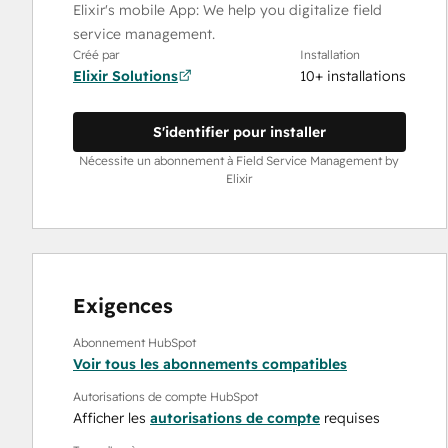
Elixir's mobile App: We help you digitalize field
service management.
Créé par
Installation
Elixir Solutions
10+ installations
S'identifier pour installer
Nécessite un abonnement à Field Service Management by
Elixir
Exigences
Abonnement HubSpot
Voir tous les abonnements compatibles
Autorisations de compte HubSpot
Afficher les
autorisations de compte
requises