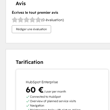
Avis
Écrivez le tout premier avis
(0 évaluation)
Rédiger une évaluation
Tarification
HubSpot Enterprise
60 €
/user per month
Connected to HubSpot
Overview of planned service visits
Navigation
Maintenance tasks with picture-taking