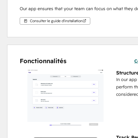
Our app ensures that your team can focus on what they do
Consulter le guide d'installation
Fonctionnalités
C
Structur
In our app
perform th
considered
Track Pe