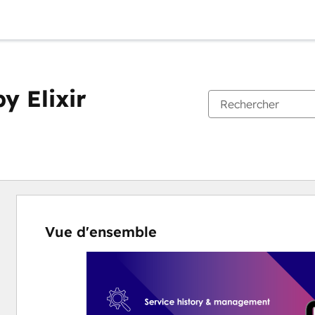
y Elixir
Vue d'ensemble
Utilisez
les
touches
de