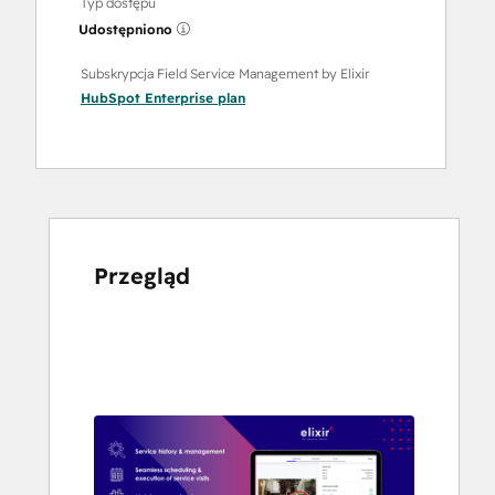
Typ dostępu
Udostępniono
Subskrypcja Field Service Management by Elixir
HubSpot Enterprise
plan
Przegląd
Użyj
klawiszy
strzałek,
aby
przeglądać
inne
elementy