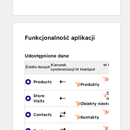
Funkcjonalność aplikacji
Udostępnione dane
Kierunek
W HubSpot
Źródło danych
synchronizacji
W HubSpot
Produkty
Products
Produkty
Obiekty
Store
niestandar
Visits
Obiekty niestandardow
Kontakty
Contacts
Kontakty
Transakcje