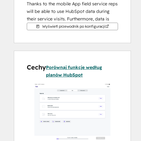
Thanks to the mobile App field service reps 
will be able to use HubSpot data during 
their service visits. Furthermore, data is 
also being sent from the mobile app to 
Wyświetl przewodnik po konfiguracji
HubSpot. This means that inside of 
HubSpot you will be able to see all the 
details about the service visit.
Our app ensures that your team can focus 
Cechy
Porównaj funkcje według
on what they do best - delivering top-notch 
planów HubSpot
service to your customers.