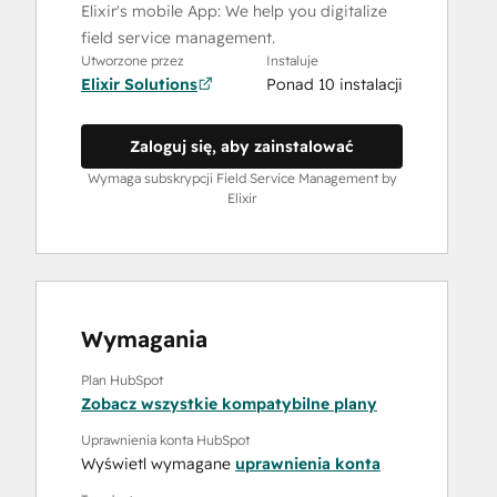
Elixir's mobile App: We help you digitalize
field service management.
Utworzone przez
Instaluje
Elixir Solutions
Ponad 10 instalacji
Zaloguj się, aby zainstalować
Wymaga subskrypcji Field Service Management by
Elixir
Wymagania
Plan HubSpot
Zobacz wszystkie kompatybilne plany
Uprawnienia konta HubSpot
Wyświetl wymagane
uprawnienia konta