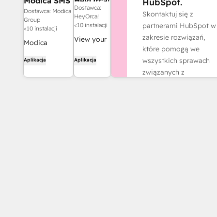
Modica SMS
HeyOrca!
HubSpot.
Dostawca:
Messaging
Dostawca: Modica
Skontaktuj się z
HeyOrca!
Group
partnerami HubSpot w
<10 instalacji
<10 instalacji
zakresie rozwiązań,
View your
Modica
które pomogą we
HubSpot
integruje się z
wszystkich sprawach
Aplikacja
Aplikacja
newsletters
systemami
związanych z
directly in
użytkownika,
działalnością.
your
zapewniając
HeyOrca
Znajdź partnera
usługi
workspace
komunikacyjne
calendar!
w modelu
CPaaS,
wspierane
przez analitykę
biznesową,
zabezpieczenia
oraz obsługę
techniczną na