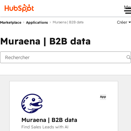
Me
Créer
Muraena | B2B data
Marketplace
Applications
Muraena | B2B data
App
Muraena | B2B data
Find Sales Leads with AI