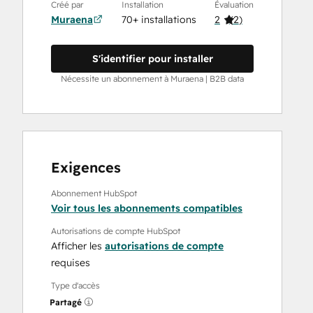
Créé par
Installation
Évaluation
Muraena
70+ installations
2
(
2
)
S'identifier pour installer
Nécessite un abonnement à Muraena | B2B data
Exigences
Abonnement HubSpot
Voir tous les abonnements compatibles
Autorisations de compte HubSpot
Afficher les
autorisations de compte
requises
Type d'accès
Partagé