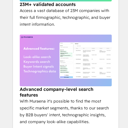
Muraena provides a detailed market 
23M+ validated accounts
snapshot from any industry, enriching your 
Access a vast database of 23M companies with
CRM with accounts ready for engagement.
their full firmographic, technographic, and buyer
intent information.
It’s fast and easy to get started - try it free 
at 
muraena.ai
Advanced company-level search
features
With Muraena it's possible to find the most
specific market segments, thanks to our search
by B2B buyers' intent, technographic insights,
and company look-alike capabilities.