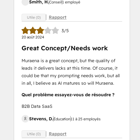
Smith, H.
Conseil
1 employé
Rapport
Utile (0)
3/5
20 août 2024
Great Concept/Needs work
Muraena is a great concept, but the quality of
leads it delivers lacks at this time. Of course, it
could be that my prompting needs work, but all
in all, I believe as AI matures so will Muraena.
Quel problème essayez-vous de résoudre ?
B2B Data SaaS
Stevens, D.
Éducation
11 à 25 employés
Rapport
Utile (0)