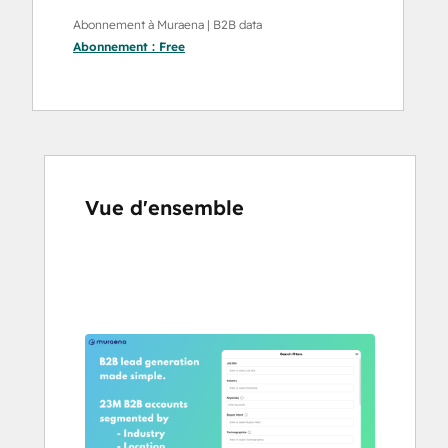
Abonnement à Muraena | B2B data
Abonnement :
Free
Vue d'ensemble
Utilisez
les
touches
de
flèches
pour
voir
d'autres
éléments