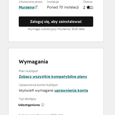
Utworzone przez
Instaluje
Ocena
Muraena
Ponad 70 instalacji
2
(
2
)
Zaloguj się, aby zainstalować
Wymaga subskrypcji Muraena | B2B data
Wymagania
Plan HubSpot
Zobacz wszystkie kompatybilne plany
Uprawnienia konta HubSpot
Wyświetl wymagane
uprawnienia konta
Typ dostępu
Udostępniono