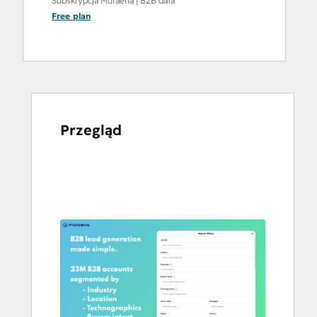
Subskrypcja Muraena | B2B data
Free
plan
Przegląd
Użyj
klawiszy
strzałek,
aby
przeglądać
inne
elementy