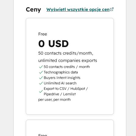
Ceny
Wyświetl wszystkie opcje cen
Free
0 USD
50 contacts credits/month,
unlimited companies exports
50 contacts credits / month
Technographics data
Buyers Intent insights
Unlimited AI search
Export to CSV / HubSpot /
Pipedrive / Lemlist
per user, per month
Free