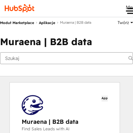
Me
Twórz
Muraena | B2B data
Moduł Marketplace
Aplikacje
Muraena | B2B data
App
Muraena | B2B data
Find Sales Leads with AI