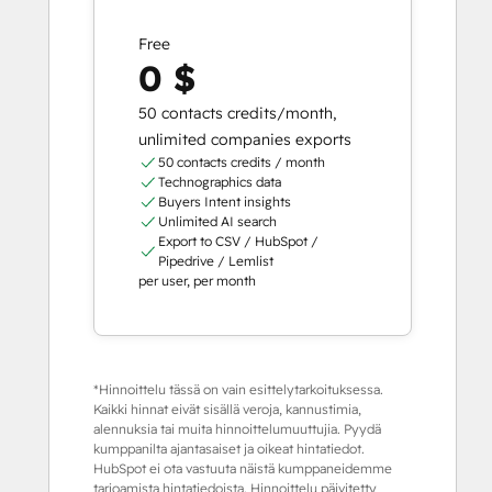
Free
0 $
50 contacts credits/month,
unlimited companies exports
50 contacts credits / month
Technographics data
Buyers Intent insights
Unlimited AI search
Export to CSV / HubSpot /
Pipedrive / Lemlist
per user, per month
*Hinnoittelu tässä on vain esittelytarkoituksessa.
Kaikki hinnat eivät sisällä veroja, kannustimia,
alennuksia tai muita hinnoittelumuuttujia. Pyydä
kumppanilta ajantasaiset ja oikeat hintatiedot.
HubSpot ei ota vastuuta näistä kumppaneidemme
tarjoamista hintatiedoista. Hinnoittelu päivitetty