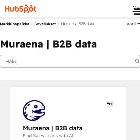
Me
Laadi
Muraena | B2B data
Markkinapaikka
Sovellukset
Muraena | B2B data
App
Muraena | B2B data
Find Sales Leads with AI