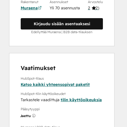
Rakentanut
Asennukset
Arvostelu
Muraena
Yli 70 asennusta
2
(
2
)
Kirjaudu sisään asentaaksesi
Edellyttää Muraena | B2B data-tilauksen
Vaatimukset
HubSpot-tilaus
Katso kaikki yhteensopivat paketit
HubSpot-tilin käyttöoikeudet
Tarkastele vaadittuja
tilin käyttöoikeuksia
Pääsytyyppi
Jaettu