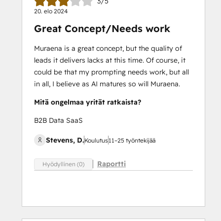
3/5
20. elo 2024
Great Concept/Needs work
Muraena is a great concept, but the quality of
leads it delivers lacks at this time. Of course, it
could be that my prompting needs work, but all
in all, I believe as AI matures so will Muraena.
Mitä ongelmaa yrität ratkaista?
B2B Data SaaS
Stevens, D.
Koulutus
11–25 työntekijää
Raportti
Hyödyllinen (0)