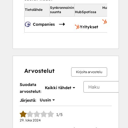
Synkronnoinin
HubSpotissa
Tietolähde
suunta
HubSpotissa
Yritykset
Companies
Yritykset
Arvostelut
Kirjoita arvostelu
Suodata
Kaikki tähdet
arvostelut:
Uusin
Järjestä:
1/5
29. loka 2024