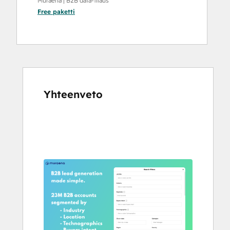
Muraena | B2B data-tilaus
Free
paketti
Yhteenveto
Katso
muita
kohteita
käyttämällä
nuolipainikkeita