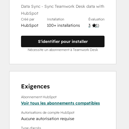
Data Sync - Sync Teamwork Desk data with
HubSpot
Créé par
Installation
Évaluation
HubSpot
100+ installations
3
(
1
)
S'identifier pour installer
Nécessite un abonnement à Teamwork Desk
Exigences
Abonnement HubSpot
Voir tous les abonnements compatibles
Autorisations de compte HubSpot
Aucune autorisation requise
Type d'accès