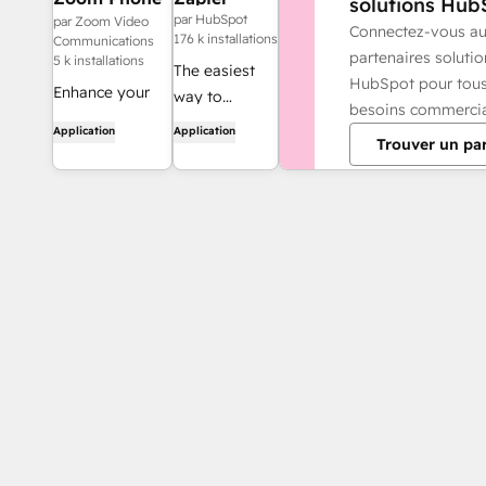
solutions Hub
for HubSpot
par HubSpot
par Zoom Video
Connectez-vous a
176 k installations
Communications
partenaires solutio
5 k installations
The easiest
HubSpot pour tou
Enhance your
way to
besoins commerci
HubSpot
automate and
Application
Application
Trouver un pa
experience and
connect
streamline your
HubSpot to
workflows.
8,000+ apps