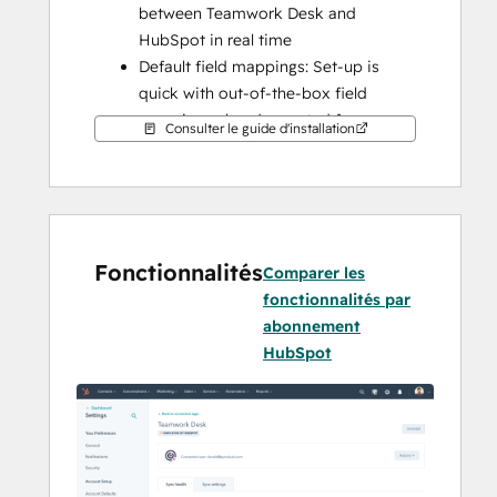
between Teamwork Desk and 
HubSpot in real time
Default field mappings: Set-up is 
quick with out-of-the-box field 
mappings already created for you
Consulter le guide d'installation
Historical syncing: Your existing data 
will sync right away, and updates will 
sync as they happen
Note: this app syncs customers, not 
Fonctionnalités
tickets
Comparer les
fonctionnalités par
abonnement
HubSpot