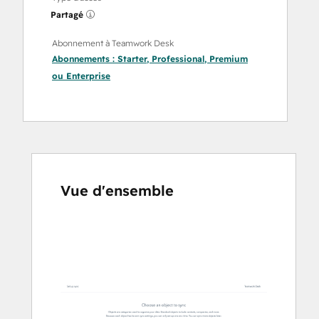
Partagé
Abonnement à Teamwork Desk
Abonnements :
Starter
,
Professional
,
Premium
ou
Enterprise
Vue d'ensemble
Utilisez
les
touches
de
flèches
pour