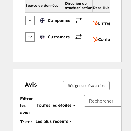
Direction de
Dans
Source de données
synchronisation
Dans HubSpot
En
Companies
Entreprises
Co
Customers
Contacts
Avis
Rédiger une évaluation
Filtrer
Toutes les étoiles
les
avis :
Les plus récents
Trier :