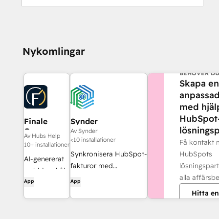
Nykomlingar
BEHÖVER DU
Skapa en
anpassad
med hjäl
HubSpot
Finale
Synder
lösningsp
Composer
Av Synder
Av Hubs Help
<10 installationer
Få kontakt
10+ installationer
HubSpots
Synkronisera HubSpot-
AI-genererat
lösningspart
fakturor med
webbinnehåll,
alla affärsb
QuickBooks, NetSuite
App
App
utvecklat för
eller Xero – med
Hitta en
HubSpot.
periodiseringsprincipen
och intäktsredovisning