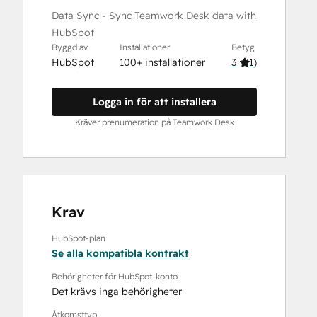
Data Sync - Sync Teamwork Desk data with
HubSpot
Byggd av
Installationer
Betyg
HubSpot
100+ installationer
3
(
1
)
Logga in för att installera
Kräver prenumeration på Teamwork Desk
Krav
HubSpot-plan
Se alla kompatibla kontrakt
Behörigheter för HubSpot-konto
Det krävs inga behörigheter
Åtkomsttyp