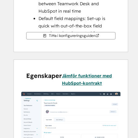
between Teamwork Desk and 
HubSpot in real time
Default field mappings: Set-up is 
quick with out-of-the-box field 
mappings already created for you
Titta i konfigureringsguiden
Historical syncing: Your existing data 
will sync right away, and updates will 
sync as they happen
Note: this app syncs customers, not 
Egenskaper
tickets
Jämför funktioner med
HubSpot-kontrakt