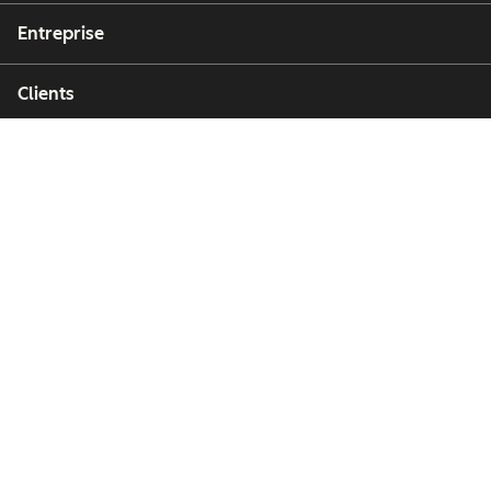
Entreprise
Clients
Partenaires
Copyright © 2026 HubSpot, Inc.
Centre de ressources juridiques