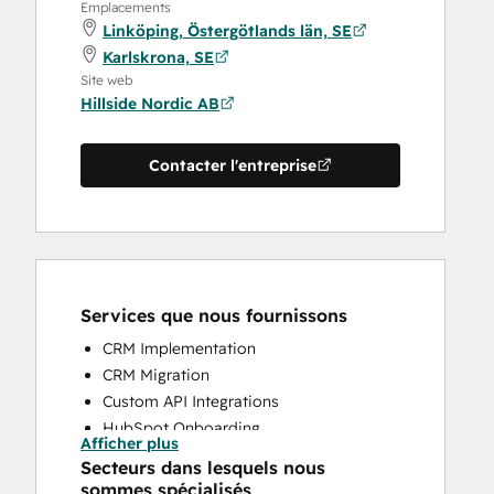
Emplacements
Linköping, Östergötlands län, SE
Karlskrona, SE
Site web
Hillside Nordic AB
Contacter l'entreprise
Services que nous fournissons
CRM Implementation
CRM Migration
Custom API Integrations
HubSpot Onboarding
Afficher plus
Sales and Marketing Alignment
Secteurs dans lesquels nous
Sales Coaching and Training
sommes spécialisés