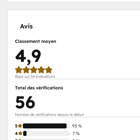
0 %
0 %
0 %
7 %
93 %
effectué
effectué
effectué
effectué
effectué
Avis
Classement moyen
4,9
Basé sur 56 évaluations
Total des vérifications
56
Nombre de vérifications depuis le début
5
93 %
4
7 %