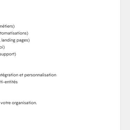
étiers)

omatisations)

landing pages)

i)

upport)

tégration et personnalisation

i-entités

votre organisation.
