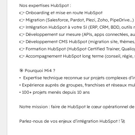
Nos expertises HubSpot :

👉 Onboarding et mise en route HubSpot

👉 Migration (Salesforce, Pardot, Plezi, Zoho, PipeDrive…)

👉 Intégration HubSpot à votre SI (ERP, CRM, BDD, outils m
👉 Développement sur mesure (APIs, apps connectées, aut
👉 Développement CMS HubSpot (migration site, thèmes, 
👉 Formation HubSpot (HubSpot Certified Trainer, Qualiop
👉 Accompagnement HubSpot long terme (conseil, régie, s
🎯 Pourquoi Mi4 ?

•  Expertise technique reconnue sur projets complexes d’in
• Expérience auprès de groupes, franchises et réseaux mult
• 100+ projets menés depuis 10 ans

Notre mission : faire de HubSpot le cœur opérationnel de 
Parlez-nous de vos enjeux d’intégration HubSpot ! 🚀