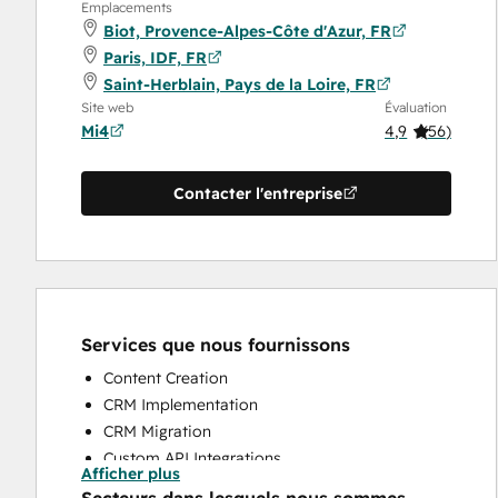
Emplacements
Biot, Provence-Alpes-Côte d'Azur, FR
Paris, IDF, FR
Saint-Herblain, Pays de la Loire, FR
Site web
Évaluation
Mi4
4,9
(
56
)
Contacter l'entreprise
Services que nous fournissons
Content Creation
CRM Implementation
CRM Migration
Custom API Integrations
Afficher plus
Customer Marketing