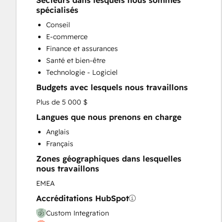
Secteurs dans lesquels nous sommes
Customer Success Training
spécialisés
Email Marketing
Conseil
Help Desk Implementation
E-commerce
HubSpot Onboarding
Finance et assurances
Knowledge Base Development
Santé et bien-être
Paid Advertising
Technologie - Logiciel
Programmable Automation
Budgets avec lesquels nous travaillons
Sales and Marketing Alignment
Sales Enablement
Plus de 5 000 $
Website Design
Langues que nous prenons en charge
Website Development
Anglais
Website Migration
Français
Zones géographiques dans lesquelles
nous travaillons
EMEA
Accréditations HubSpot
Custom Integration