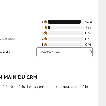
5
93 %
4
7 %
3
0 %
uis le début
2
0 %
1
0 %
récents
N MAIN DU CRM
 été très précis dans sa présentation. Il nous a donné les