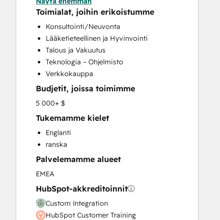
Näytä enemmän
Customer Marketing
Toimialat, joihin erikoistumme
Customer Success Training
Konsultointi/Neuvonta
Email Marketing
Lääketieteellinen ja Hyvinvointi
Help Desk Implementation
Talous ja Vakuutus
HubSpot Onboarding
Teknologia – Ohjelmisto
Knowledge Base Development
Verkkokauppa
Paid Advertising
Budjetit, joissa toimimme
Programmable Automation
Sales and Marketing Alignment
5 000+ $
Sales Enablement
Tukemamme kielet
Website Design
Englanti
Website Development
ranska
Website Migration
Palvelemamme alueet
EMEA
HubSpot-akkreditoinnit
Custom Integration
HubSpot Customer Training