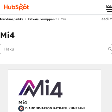
Me
Laadi
Mi4
Markkinapaikka
Ratkaisukumppanit
Mi4
Mi4
DIAMOND-TASON RATKAISUKUMPPANI