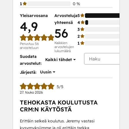
1
0 %
Yleisarvosana
Arvosteluja
5
4,9
yhteensä
4
56
3
2
Kaikkien
1
Perustuu 56
arvostelujen
arvosteluun
lukumäärä
Suodata
Kaikki tähdet
arvostelut:
Uusin
Järjestä:
5/5
27. touko 2026
TEHOKASTA KOULUTUSTA
CRM:N KÄYTÖSTÄ
Erittäin selkeä koulutus. Jeremy vastasi
kysymyksiimme ja oli erittäin tarkka