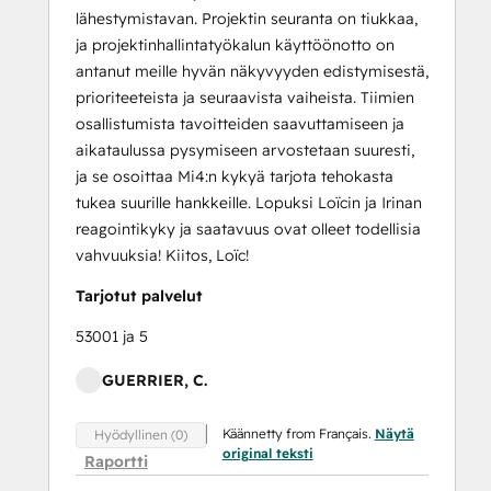
lähestymistavan. Projektin seuranta on tiukkaa,
ja projektinhallintatyökalun käyttöönotto on
antanut meille hyvän näkyvyyden edistymisestä,
prioriteeteista ja seuraavista vaiheista. Tiimien
osallistumista tavoitteiden saavuttamiseen ja
aikataulussa pysymiseen arvostetaan suuresti,
ja se osoittaa Mi4:n kykyä tarjota tehokasta
tukea suurille hankkeille. Lopuksi Loïcin ja Irinan
reagointikyky ja saatavuus ovat olleet todellisia
vahvuuksia! Kiitos, Loïc!
Tarjotut palvelut
53001 ja 5
GUERRIER, C.
Käännetty from Français.
Näytä
Hyödyllinen (0)
original teksti
Raportti