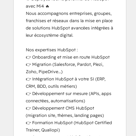
avec Mi4 🔥

Platform Consulting
Nous accompagnons entreprises, groupes, 
Revenue Operations
franchises et réseaux dans la mise en place 
Sales Hub Implementation
de solutions HubSpot avancées intégrées à 
Salesforce Integration Certification
leur écosystème digital.

SEO
Service Hub Software
Nos expertises HubSpot :

👉 Onboarding et mise en route HubSpot

👉 Migration (Salesforce, Pardot, Plezi, 
Zoho, PipeDrive…)

👉 Intégration HubSpot à votre SI (ERP, 
CRM, BDD, outils métiers)

👉 Développement sur mesure (APIs, apps 
connectées, automatisations)

👉 Développement CMS HubSpot 
(migration site, thèmes, landing pages)

👉 Formation HubSpot (HubSpot Certified 
Trainer, Qualiopi)
