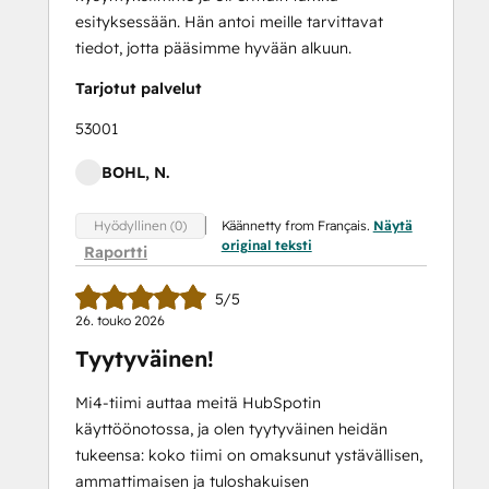
esityksessään. Hän antoi meille tarvittavat
tiedot, jotta pääsimme hyvään alkuun.
Tarjotut palvelut
53001
BOHL, N.
Käännetty from Français.
Näytä
Hyödyllinen (0)
original teksti
Raportti
5/5
26. touko 2026
Tyytyväinen!
Mi4-tiimi auttaa meitä HubSpotin
käyttöönotossa, ja olen tyytyväinen heidän
tukeensa: koko tiimi on omaksunut ystävällisen,
ammattimaisen ja tuloshakuisen