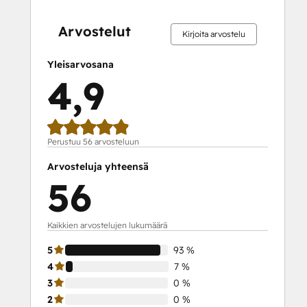
0 %
0 %
0 %
7 %
93 %
0 %
0 %
0 %
7 %
93 %
valmis
valmis
valmis
valmis
valmis
valmis
valmis
valmis
valmis
valmis
Arvostelut
Kirjoita arvostelu
Yleisarvosana
4,9
Perustuu 56 arvosteluun
Arvosteluja yhteensä
56
Kaikkien arvostelujen lukumäärä
5
93 %
4
7 %
3
0 %
2
0 %