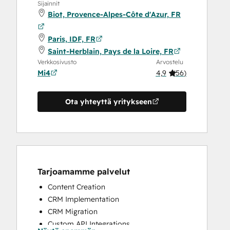
Sijainnit
Biot, Provence-Alpes-Côte d'Azur, FR
Paris, IDF, FR
Saint-Herblain, Pays de la Loire, FR
Verkkosivusto
Arvostelu
Mi4
4,9
(
56
)
Ota yhteyttä yritykseen
Tarjoamamme palvelut
Content Creation
CRM Implementation
CRM Migration
Custom API Integrations