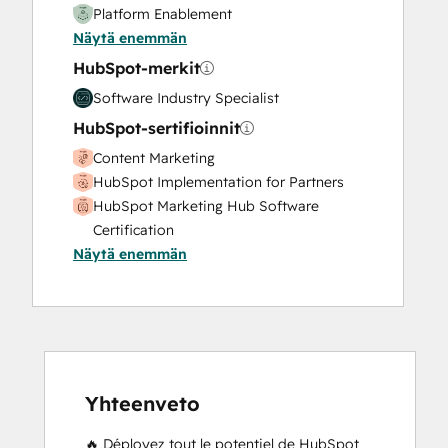
Platform Enablement
Näytä enemmän
HubSpot-merkit
Software Industry Specialist
HubSpot-sertifioinnit
Content Marketing
HubSpot Implementation for Partners
HubSpot Marketing Hub Software
Certification
Näytä enemmän
HubSpot Marketing Software
HubSpot Sales Hub Software
Certification
HubSpot Sales Software
HubSpot Solutions Partner
Inbound Marketing
Inbound Marketing
Yhteenveto
Inbound Sales
🔥 Déployez tout le potentiel de HubSpot 
Marketing Hub Implementation