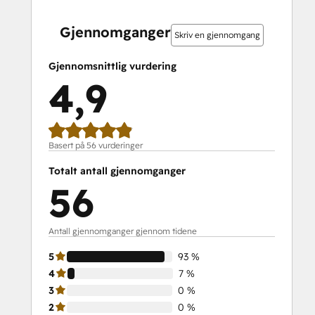
0 %
0 %
0 %
7 %
93 %
0 %
0 %
0 %
7 %
93 %
fullført
fullført
fullført
fullført
fullført
fullført
fullført
fullført
fullført
fullført
Gjennomganger
Skriv en gjennomgang
Gjennomsnittlig vurdering
4,9
Basert på 56 vurderinger
Totalt antall gjennomganger
56
Antall gjennomganger gjennom tidene
5
93 %
4
7 %
3
0 %
2
0 %