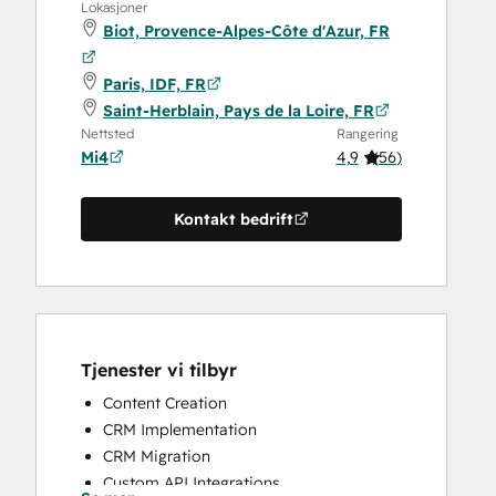
Lokasjoner
Biot, Provence-Alpes-Côte d'Azur, FR
Paris, IDF, FR
Saint-Herblain, Pays de la Loire, FR
Nettsted
Rangering
Mi4
4,9
(
56
)
Kontakt bedrift
Tjenester vi tilbyr
Content Creation
CRM Implementation
CRM Migration
Custom API Integrations