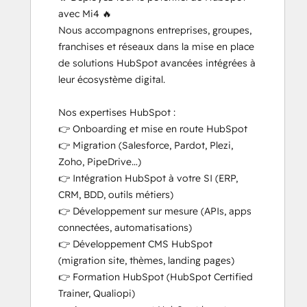
avec Mi4 🔥

Platform Consulting
Nous accompagnons entreprises, groupes, 
Revenue Operations
franchises et réseaux dans la mise en place 
Sales Hub Implementation
de solutions HubSpot avancées intégrées à 
Salesforce Integration Certification
leur écosystème digital.

SEO
Service Hub Software
Nos expertises HubSpot :

👉 Onboarding et mise en route HubSpot

👉 Migration (Salesforce, Pardot, Plezi, 
Zoho, PipeDrive…)

👉 Intégration HubSpot à votre SI (ERP, 
CRM, BDD, outils métiers)

👉 Développement sur mesure (APIs, apps 
connectées, automatisations)

👉 Développement CMS HubSpot 
(migration site, thèmes, landing pages)

👉 Formation HubSpot (HubSpot Certified 
Trainer, Qualiopi)
