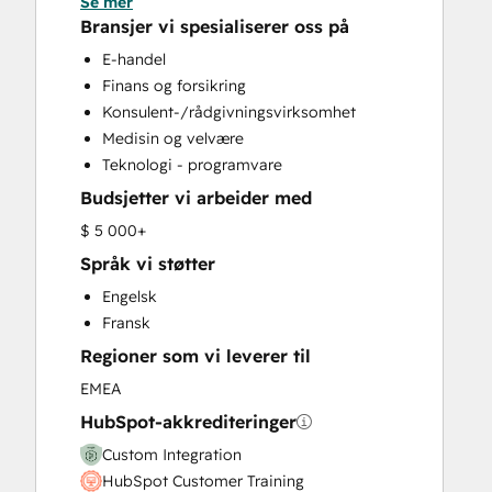
Se mer
Customer Marketing
Bransjer vi spesialiserer oss på
Customer Success Training
E-handel
Email Marketing
Finans og forsikring
Help Desk Implementation
Konsulent-/rådgivningsvirksomhet
HubSpot Onboarding
Medisin og velvære
Knowledge Base Development
Teknologi - programvare
Paid Advertising
Budsjetter vi arbeider med
Programmable Automation
Sales and Marketing Alignment
$ 5 000+
Sales Enablement
Språk vi støtter
Website Design
Engelsk
Website Development
Fransk
Website Migration
Regioner som vi leverer til
EMEA
HubSpot-akkrediteringer
Custom Integration
HubSpot Customer Training