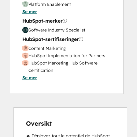
Platform Enablement
Se mer
HubSpot-merker
Software Industry Specialist
HubSpot-sertifiseringer
Content Marketing
HubSpot Implementation for Partners
HubSpot Marketing Hub Software
Certification
Se mer
HubSpot Marketing Software
HubSpot Sales Hub Software
Certification
HubSpot Sales Software
HubSpot Solutions Partner
Inbound Marketing
Inbound Marketing
Oversikt
Inbound Sales
🔥 Déployez tout le potentiel de HubSpot 
Marketing Hub Implementation