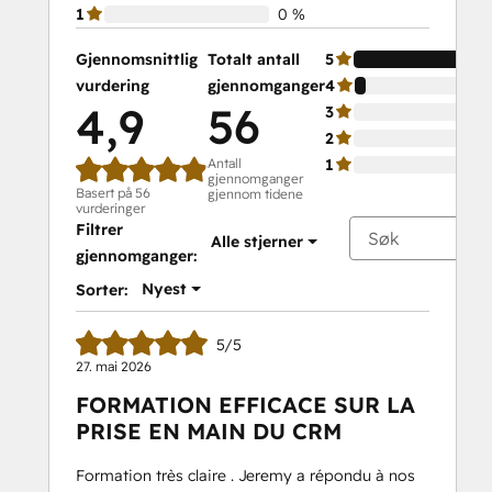
1
0 %
Gjennomsnittlig
Totalt antall
5
vurdering
gjennomganger
4
4,9
56
3
2
Antall
1
gjennomganger
Basert på 56
gjennom tidene
vurderinger
Filtrer
Alle stjerner
gjennomganger:
Nyest
Sorter:
5/5
27. mai 2026
FORMATION EFFICACE SUR LA
PRISE EN MAIN DU CRM
Formation très claire . Jeremy a répondu à nos