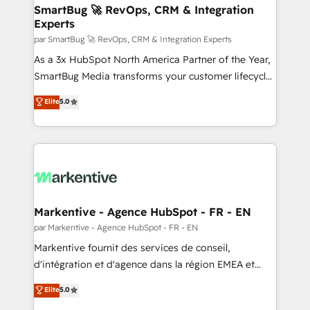
SmartBug 🚀 RevOps, CRM & Integration
Experts
par SmartBug 🚀 RevOps, CRM & Integration Experts
As a 3x HubSpot North America Partner of the Year,
SmartBug Media transforms your customer lifecycle
into a revenue engine. Our unified ecosystem
Elite
5.0
includes specialized divisions Globalia (AI &
Software) and Point Success Media (Paid Media),
making this the official home for all three brands. 🔄
Implementation & Integration - Seamless migrations
and system integrations powered by Globalia’s
technical development team. - 19 HubSpot-certified
trainers to drive platform adoption. 📈 Revenue
Markentive - Agence HubSpot - FR - EN
Generation - Full-funnel marketing and high-
par Markentive - Agence HubSpot - FR - EN
performance advertising via Point Success Media. -
Markentive fournit des services de conseil,
Expert deployment of Breeze AI and custom agents
d'intégration et d'agence dans la région EMEA et
to automate growth. 🏆 Elite Excellence - 8 platform
North America. Avec plus de 115 experts en
Elite
5.0
accreditations and deep HIPAA-compliance
marketing automation, Growth, Revops, CRM et
expertise. - A team of 250+ experts dedicated to