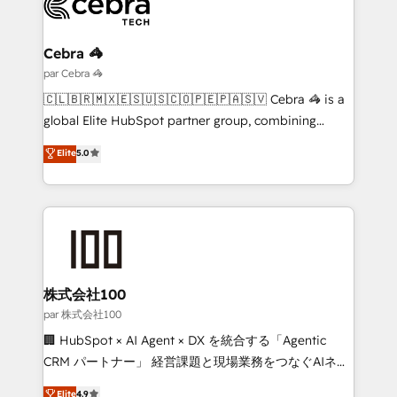
Implementation & Migration · Native & Custom
Integrations · Custom Development · CPQ & FSM ·
Reporting & Analytics · GTM Architecture · Sales &
Cebra 🦓
Marketing Enablement If you’re ready to elevate
par Cebra 🦓
HubSpot from “just your CRM” to your growth
🇨🇱🇧🇷🇲🇽🇪🇸🇺🇸🇨🇴🇵🇪🇵🇦🇸🇻 Cebra 🦓 is a
infrastructure—let’s talk.
global Elite HubSpot partner group, combining
technology, marketing and media expertise across
Elite
5.0
Latin America and Southern Europe, with teams
across 9 countries. Born in Chile, we combine local
insight with international reach to help businesses
grow. For over 12 years, we’ve delivered 500+
HubSpot implementations, building end-to-end
solutions that integrate CRM, AI automation, inbound
and loop marketing, content, and digital creativity.
株式会社100
Our multicultural team works in Spanish, Portuguese,
par 株式会社100
and English to design scalable strategies that drive
🏢 HubSpot × AI Agent × DX を統合する「Agentic
measurable growth. 🌎 Highlights: • 10+ years as a
CRM パートナー」 経営課題と現場業務をつなぐAIネイ
HubSpot partner. • 2023 Impact Awards: Platform
ティブ・エージェンシーとして、HubSpot Eliteの実装
Elite
4.9
Migration Excellence. • Top 3 Partner of the Year