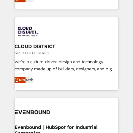
力で顧客フロント業務を再設計します。 💡 100inc は何
LATAM 2022, 2023, 2024, 2025. • Partner of the Year
をする会社か？ HubSpotを共通基盤に、AIエージェン
2024. • Organizer of Aliados.ai (AI, marketing & tech
トを組み込んだ顧客フロント業務（マーケティング・営
global congress). 👉 Ready to scale your business
業・CS）を組織全体で設計・実装する日本のAIネイテ
with HubSpot? Let Cebra’s experts help you grow
ィブ・エージェンシーです。事業部・グループ会社・部
faster, smarter, and with impact.
門が分立する組織で、データと業務プロセスのサイロ化
を、CRMを軸とした全社共通基盤に再構築します。意
CLOUD DISTRICT
思決定者・PMO・現場担当者に並走します。 1️⃣
par CLOUD DISTRICT
HubSpot導入・活用支援 顧客データの一元化から、
We’re a culture-driven design and technology
GTMの見える化・自動化まで。全Hub統合運用、デー
company made up of builders, designers, and big
タ品質設計、グループ横断のCRM統合に対応します。
thinkers. We blend strategy, design, and
Elite
4.9
2️⃣ AIエージェント組織構築 営業・マーケティング業務
development—always fueled by curiosity—to turn
の一部をAIが自律実行する組織への移行を設計・実装。
ideas, opportunities, and challenges into meaningful
Breeze・Claude等をHubSpotと連携させ、役割定義・
experiences. To us, technology is more than just
運用ルール・成果指標まで含めて設計します。 3️⃣ 全社
code; it’s about creating things that are useful, cool,
DX × AI推進のPMO伴走支援 複数部門をまたぐDX×AI変
and—most importantly—simple. That’s why we lean
革を、構想から実装・定着までPMOとして主導。「設
into bold ideas and shape them into thoughtful
定の代行ではなく、設計の責任」を引き受け、部門横断
products and strategies that actually make a
Evenbound | HubSpot for Industrial
の統合・浸透・変革管理を実行します。 ▸ CMS戦略設
Companies
difference.