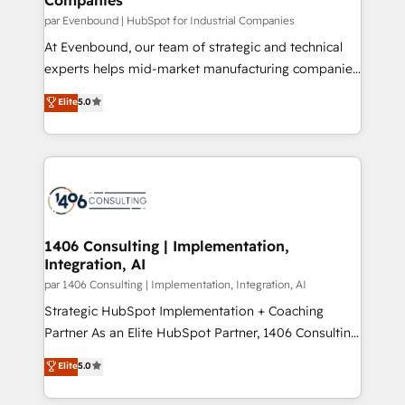
計・構築：リード獲得・CVR・SEOを前提にした情報設
par Evenbound | HubSpot for Industrial Companies
計・導線設計・テンプレート設計をContent Hubで一体
At Evenbound, our team of strategic and technical
提供。 ▸ 既存CRM・MAからの移行支援：Salesforce・
experts helps mid-market manufacturing companies
Marketo・Pardot等からの移行、カスタム設計、履歴
achieve real growth. We specialize in delivering
データ移行と活用設計まで。 ▸ AEO対応：ChatGPT・
Elite
5.0
tailored solutions that drive results by leveraging
Perplexity等のAI検索からの流入・引用を前提にコンテ
HubSpot’s platform and data to fuel success.
ンツとサイト構造を最適化。 🏆 なぜ100incを選ぶの
Technical Solutions: - HubSpot Technical Consulting -
か？ ✓ HubSpot Eliteパートナー認定 ✓ HubSpotアワ
HubSpot CRM Implementation - HubSpot
ード受賞・HUGリーダー ✓ ISO27001:2022 /
Onboarding - Data Migration & Integrations -
ISO9001:2015 取得 ✓ 400社以上の導入実績 ✓
Technical Audit & Optimization Strategic Solutions: -
HubSpot大百科 出版 CRM・AI活用に関するご相談、現
Revenue Operations - Inbound Marketing -
1406 Consulting | Implementation,
状整理の壁打ちなど、構想段階からお気軽にお問い合わ
Integration, AI
Outbound Marketing - HubSpot CMS Website
せください。
Design & Development We empower our clients to
par 1406 Consulting | Implementation, Integration, AI
reach their full potential by providing transparent,
Strategic HubSpot Implementation + Coaching
relationship-driven support. With over 300 HubSpot
Partner As an Elite HubSpot Partner, 1406 Consulting
certifications and accreditations, we deliver both the
helps mid-market revenue teams transform how
Elite
5.0
technical know-how and strategic guidance you
they sell, market, and serve. We don't just build your
need to succeed.
HubSpot—we teach your team to own it, then stay