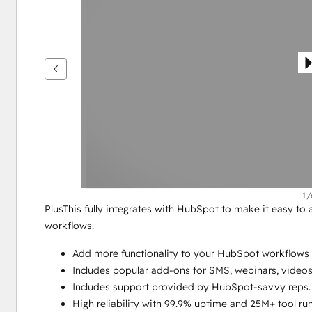
per
vedere
gli
altri
articoli
1/
PlusThis fully integrates with HubSpot to make it easy to 
workflows. 
Add more functionality to your HubSpot workflows w
Includes popular add-ons for SMS, webinars, videos
Includes support provided by HubSpot-savvy reps.
High reliability with 99.9% uptime and 25M+ tool ru