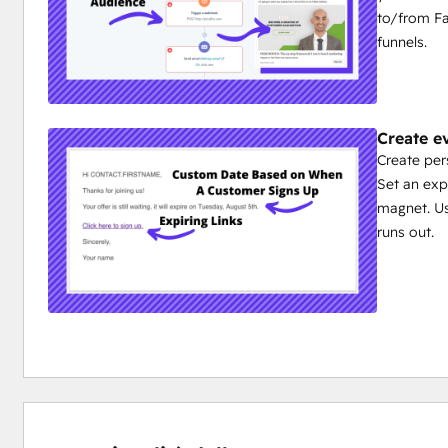
to/from F
funnels.
Create e
Create per
Set an exp
magnet. Us
runs out.