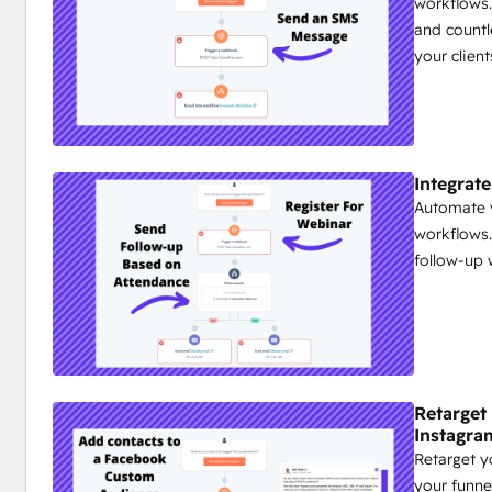
workflows.
and countl
your client
Integrat
Automate 
workflows.
follow-up 
Retarget
Instagra
Retarget y
your funne