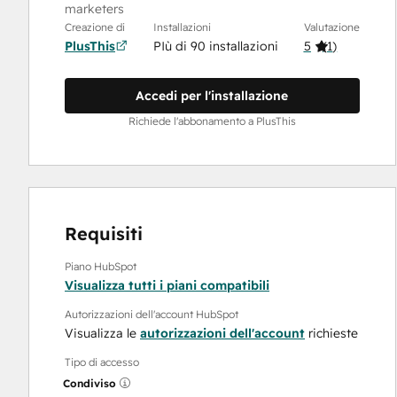
marketers
Creazione di
Installazioni
Valutazione
PlusThis
PIù di 90 installazioni
5
(
1
)
Accedi per l'installazione
Richiede l'abbonamento a PlusThis
Requisiti
Piano HubSpot
Visualizza tutti i piani compatibili
Autorizzazioni dell'account HubSpot
Visualizza le
autorizzazioni dell'account
richieste
Tipo di accesso
Condiviso