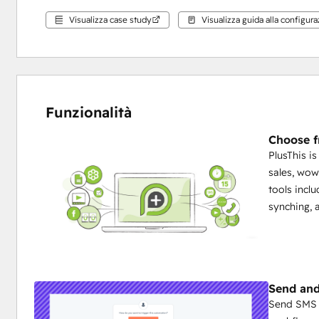
Visualizza case study
Visualizza guida alla configur
Funzionalità
Choose f
PlusThis i
sales, wow
tools incl
synching, 
Send and
Send SMS 