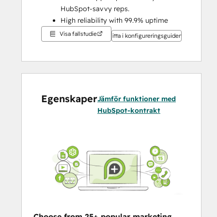
HubSpot-savvy reps. 
High reliability with 99.9% uptime 
and 25M+ tool runs each month.
Visa fallstudie
Titta i konfigureringsguiden
Egenskaper
Jämför funktioner med
HubSpot-kontrakt
Choose from 25+ popular marketing