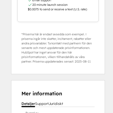
Email support
20 minute launch session
$0.0075 to send or receive a text (U.S. rate)
*Priserna här är endast avsedda som exempel. I
priserna ingår inte skatter, incitament, rabatter eller
andra prisvariabler. Ta kontakt med partnern för den
senaste och mest uppdaterade prisinformationen.
HubSpot har inget ansvar för den här
prisinformationen, vilken tillhandahålls av våra
partner. Priserna uppdaterades senast:
2025-08-11
Mer information
Detaljer
Support
Juridiskt
Byggd av