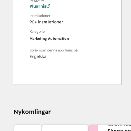
PlusThis
Installationer
90+ installationer
Kategorier
Marketing Automation
Språk som denna app finns på
Engelska
Nykomlingar
BEHÖVER DU
Skapa en