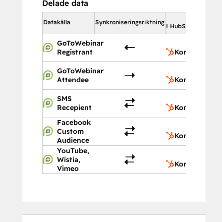
Delade data
I 
Datakälla
Synkroniseringsriktning
I HubSpot
GoToWebinar
Registrant
Kontakter
GoToWebinar
Attendee
Kontakter
SMS
Recepient
Kontakter
Facebook
Custom
Kontakter
Audience
YouTube,
Wistia,
Kontakter
Vimeo