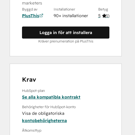
marketers
Byggd av
Installationer
Betyg
PlusThis
90+ installationer
5
(
1
)
Logga in för att installera
Kräver prenumeration på PlusThis
Krav
HubSpot-plan
Se alla kompatibla kontrakt
Behörigheter för HubSpot-konto
Visa de obligatoriska
kontobehörigheterna
Åtkomsttyp