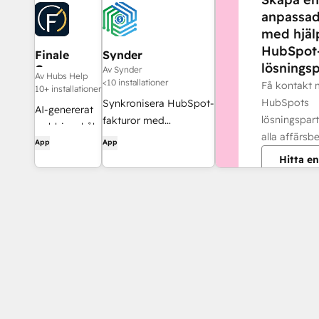
anpassad
med hjäl
HubSpot
Finale
Synder
lösningsp
Composer
Av Synder
Av Hubs Help
<10 installationer
Få kontakt
10+ installationer
HubSpots
Synkronisera HubSpot-
AI-genererat
lösningspart
fakturor med
webbinnehåll,
alla affärsb
QuickBooks, NetSuite
App
App
utvecklat för
eller Xero – med
Hitta en
HubSpot.
periodiseringsprincipen
och intäktsredovisning