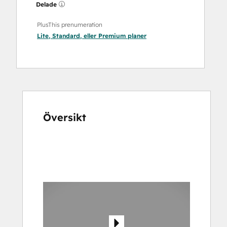
Delade
PlusThis prenumeration
Lite
,
Standard
, eller
Premium
planer
Översikt
Använd
piltangenterna
för
att
se
andra
alternativ