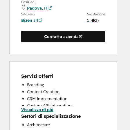
Posizioni
Padova, IT
Sito web
Valutazione
Bizen srl
5
(
2
)
Contatta azienda
Servizi offerti
Branding
Content Creation
CRM Implementation
Custom API Integrations
Visualizza di più
Email Marketing
Settori di specializzazione
Sales and Marketing Alignment
Architecture
Sales Coaching and Training