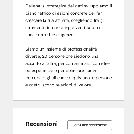
Dall’analisi strategica dei dati sviluppiamo il 
Platform Consulting
piano tattico di azioni concrete per far 
SEO
crescere la tua attività, scegliendo tra gli 
SEO II
strumenti di marketing e vendita più in 
Service Hub Software
linea con le tue esigenze.

Social Media Marketing Certification
Course
Siamo un insieme di professionalità 
diverse, 20 persone che siedono una 
accanto all'altra, per contaminarsi con idee 
ed esperienze e per delineare nuovi 
percorsi digitali che conquistano le persone 
e costruiscono relazioni di valore.
Recensioni
Scrivi una recensione