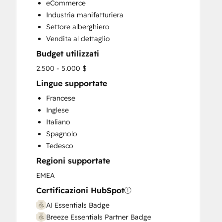
eCommerce
Sales Enablement
Industria manifatturiera
Search Engine Optimization
Settore alberghiero
Website Design
Vendita al dettaglio
Budget utilizzati
2.500 - 5.000 $
Lingue supportate
Francese
Inglese
Italiano
Spagnolo
Tedesco
Regioni supportate
EMEA
Certificazioni HubSpot
AI Essentials Badge
Breeze Essentials Partner Badge