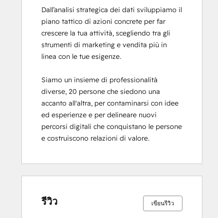
Dall’analisi strategica dei dati sviluppiamo il 
Platform Consulting
piano tattico di azioni concrete per far 
SEO II
crescere la tua attività, scegliendo tra gli 
Service Hub Software
strumenti di marketing e vendita più in 
Social Media Marketing Certification
linea con le tue esigenze.

Course
Siamo un insieme di professionalità 
diverse, 20 persone che siedono una 
accanto all'altra, per contaminarsi con idee 
ed esperienze e per delineare nuovi 
percorsi digitali che conquistano le persone 
e costruiscono relazioni di valore.
รีวิว
เขียนรีวิว