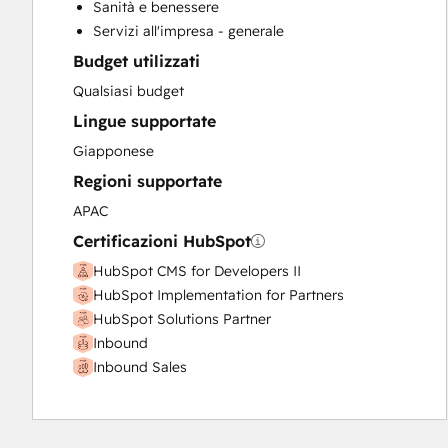
Sanità e benessere
Website Design
Servizi all'impresa - generale
Website Development
Budget utilizzati
Website Migration
Qualsiasi budget
Lingue supportate
Giapponese
Regioni supportate
APAC
Certificazioni HubSpot
HubSpot CMS for Developers II
HubSpot Implementation for Partners
HubSpot Solutions Partner
Inbound
Inbound Sales