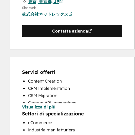
東京, 東京都, JP
Sito web
株式会社ネットレックス
Contatta azienda
Servizi offerti
Content Creation
CRM Implementation
CRM Migration
Custom API Integrations
Visualizza di più
Help Desk Implementation
Settori di specializzazione
HubSpot Onboarding
eCommerce
Knowledge Base Development
Industria manifatturiera
Programmable Automation