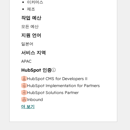
이커머스
Website Design
제조
Website Development
작업 예산
Website Migration
모든 예산
지원 언어
일본어
서비스 지역
APAC
HubSpot 인증
HubSpot CMS for Developers II
HubSpot Implementation for Partners
HubSpot Solutions Partner
Inbound
더 보기
Inbound Sales
Service Hub Software