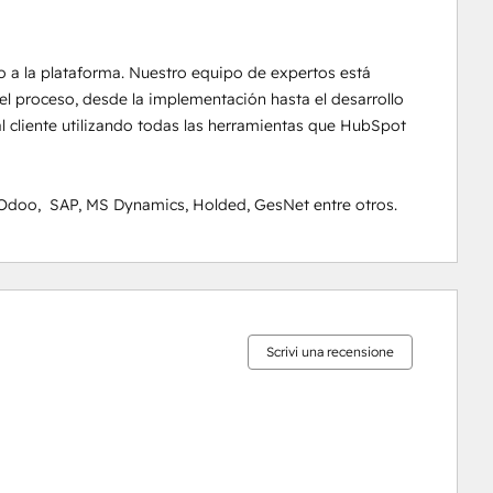
 a la plataforma. Nuestro equipo de expertos está 
el proceso, desde la implementación hasta el desarrollo 
l cliente utilizando todas las herramientas que HubSpot 
 Odoo,  SAP, MS Dynamics, Holded, GesNet entre otros.
Percentuale
Percentuale
Percentuale
Percentuale
Percentuale
completamento:
completamento:
completamento:
completamento:
completamento:
0%
0%
0%
0%
100%
Scrivi una recensione