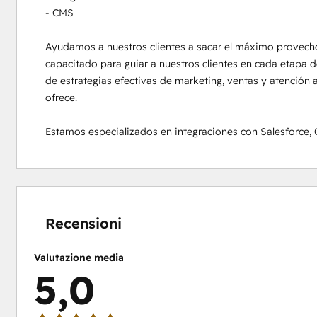
- CMS

Ayudamos a nuestros clientes a sacar el máximo provecho
capacitado para guiar a nuestros clientes en cada etapa d
de estrategias efectivas de marketing, ventas y atención a
ofrece.

Estamos especializados en integraciones con Salesforce,
Percentuale
Percentuale
Percentuale
Percentuale
Percentuale
completamento:
completamento:
completamento:
completamento:
completamento:
0%
0%
0%
0%
100%
Recensioni
Valutazione media
5,0