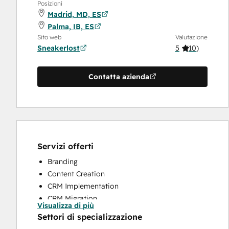
Posizioni
Madrid, MD, ES
Palma, IB, ES
Sito web
Valutazione
Sneakerlost
5
(
10
)
Contatta azienda
Servizi offerti
Branding
Content Creation
CRM Implementation
CRM Migration
Visualizza di più
Custom API Integrations
Settori di specializzazione
Email Marketing