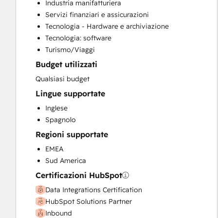
Industria manifatturiera
Full Inbound Marketing Services
Servizi finanziari e assicurazioni
Sales and Marketing Alignment
Tecnologia - Hardware e archiviazione
Sales Enablement
Tecnologia: software
Search Engine Optimization
Turismo/Viaggi
Website Design
Budget utilizzati
Website Development
Website Migration
Qualsiasi budget
Lingue supportate
Inglese
Spagnolo
Regioni supportate
EMEA
Sud America
Certificazioni HubSpot
Data Integrations Certification
HubSpot Solutions Partner
Inbound