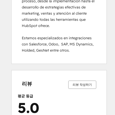
proceso, desde la implementación hasta el 
desarrollo de estrategias efectivas de 
marketing, ventas y atención al cliente 
utilizando todas las herramientas que 
HubSpot ofrece.

Estamos especializados en integraciones 
con Salesforce, Odoo,  SAP, MS Dynamics, 
Holded, GesNet entre otros.
0%
0%
0%
0%
100%
0%
0%
0%
0%
100%
완
완
완
완
완
완
완
완
완
완
료
료
료
료
료
료
료
료
료
료
리뷰
리뷰 작성하기
평균 등급
5.0