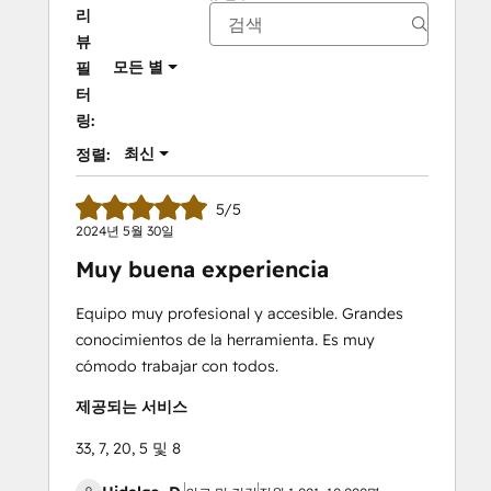
리
뷰
모든 별
필
터
링:
최신
정렬:
5/5
2024년 5월 30일
Muy buena experiencia
Equipo muy profesional y accesible. Grandes
conocimientos de la herramienta. Es muy
cómodo trabajar con todos.
제공되는 서비스
33, 7, 20, 5 및 8