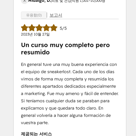
Hidalgo, D.
의료 및 건강
직원 1,001~10,000명
보고서
유용함(0)
5/5
2023년 10월 27일
Un curso muy completo pero
resumido
En general tuve una muy buena experiencia con
el equipo de sneakerlost. Cada uno de los días
vimos de forma muy completa y resumida los
diferentes apartados dedicados especialmente
a marketing. Fue muy ameno y fácil de entender.
Si teníamos cualquier duda se paraban para
explicarnos y que quedara todo claro. En
general volvería a hacer alguna formación de
vuestra parte.
제공되는 서비스