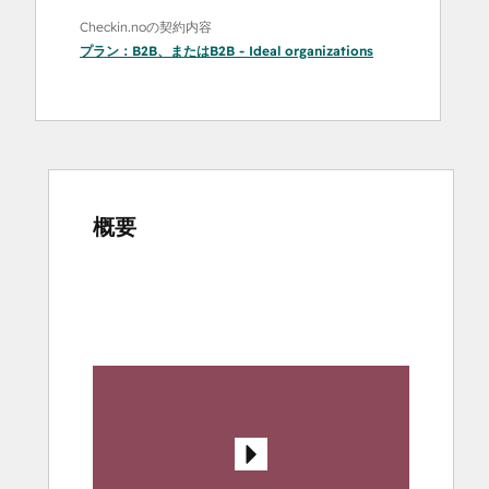
Checkin.noの契約内容
プラン：
B2B
、または
B2B - Ideal organizations
概要
他
の
項
目
を
表
示
す
る