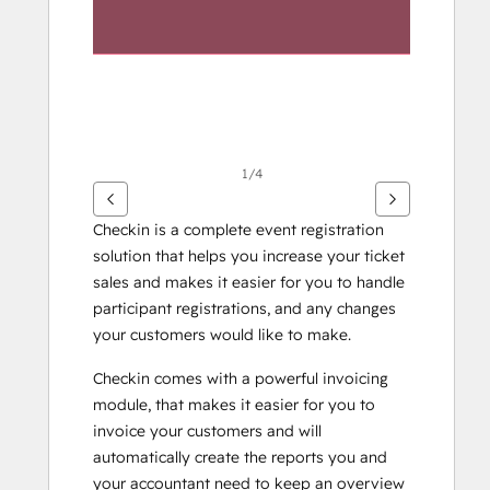
に
は
矢
印
キ
ー
を
1/4
使
用
Checkin is a complete event registration 
し
solution that helps you increase your ticket 
ま
sales and makes it easier for you to handle 
す
participant registrations, and any changes 
your customers would like to make.
Checkin comes with a powerful invoicing 
module, that makes it easier for you to 
invoice your customers and will 
automatically create the reports you and 
your accountant need to keep an overview 