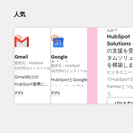
人気
他にお困りのこ
んか？
HubSpot
Solutions
の支援を
Gmail
Google
タムソリ
Calendar
提供元：HubSpot
を構築し
提供元：HubSpot
53万件のインストール
28万件のインストール
ビジネスニー
Gmail向けの
てHubSpot So
HubSpotとGoogle
HubSpot連携によ
Partnerと
カレンダーを組み
り、HubSpotを受
う。
アプリ
アプリ
合わせてミーティ
信トレイに融合
ング設定をスムー
パートナ
ズに