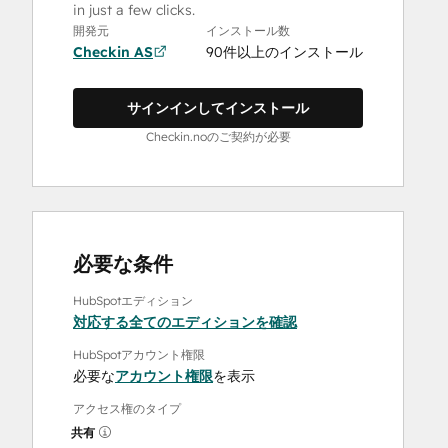
in just a few clicks.
開発元
インストール数
Checkin AS
90件以上のインストール
サインインしてインストール
Checkin.noのご契約が必要
必要な条件
HubSpotエディション
対応する全てのエディションを確認
HubSpotアカウント権限
必要な
アカウント権限
を表示
アクセス権のタイプ
共有