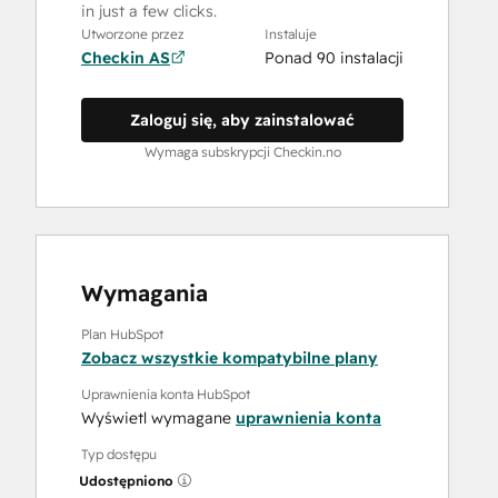
in just a few clicks.
Utworzone przez
Instaluje
Checkin AS
Ponad 90 instalacji
Zaloguj się, aby zainstalować
Wymaga subskrypcji Checkin.no
Wymagania
Plan HubSpot
Zobacz wszystkie kompatybilne plany
Uprawnienia konta HubSpot
Wyświetl wymagane
uprawnienia konta
Typ dostępu
Udostępniono