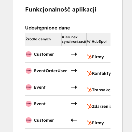
Funkcjonalność aplikacji
Udostępnione dane
Kierunek
W HubSp
Źródło danych
synchronizacji
W HubSpot
Firm
Customer
Firmy
Kont
EventOrderUser
Kontakty
Trans
Event
Transakcje
Zdarz
Event
Zdarzenia
Firm
Customer
Firmy