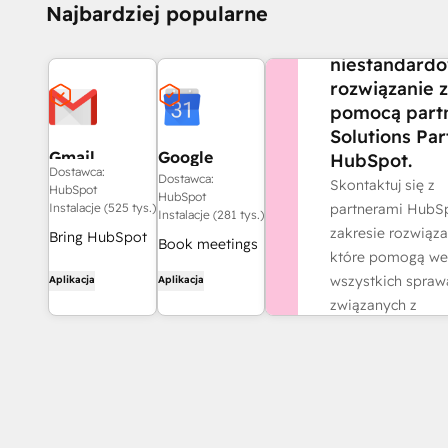
CZY POTRZEBUJE
Najbardziej popularne
POMOCY?
Stwórz
niestandard
rozwiązanie z
pomocą part
Solutions Par
Gmail
Google
HubSpot.
Dostawca:
Calendar
Dostawca:
Skontaktuj się z
HubSpot
HubSpot
partnerami HubS
Instalacje (525 tys.)
Instalacje (281 tys.)
zakresie rozwiąza
Bring HubSpot
Book meetings
które pomogą we
to your inbox
quickly and
wszystkich spraw
Aplikacja
Aplikacja
with the
easily with
związanych z
HubSpot
HubSpot and
działalnością.
integration for
Google
Gmail.
Znajdź partn
Calendar.