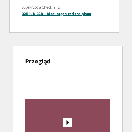
Subskrypcja Checkin.no
B2B
lub
B2B - Ideal organizations
planu
Przegląd
Użyj
klawiszy
strzałek,
aby
przeglądać
inne
elementy