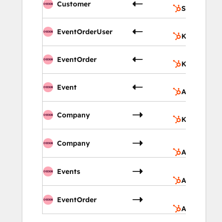
Customer
Selskaper
EventOrderUser
Kontakter
EventOrder
Kontakter
Event
Avtaler
Company
Kontakter
Company
Avtale-pipe
Events
Avtale-pipe
EventOrder
Avtale-pipe