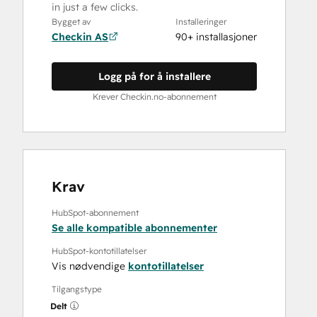
in just a few clicks.
Bygget av
Installeringer
Checkin AS
90+ installasjoner
Logg på for å installere
Krever Checkin.no-abonnement
Krav
HubSpot-abonnement
Se alle kompatible abonnementer
HubSpot-kontotillatelser
Vis nødvendige
kontotillatelser
Tilgangstype
Delt