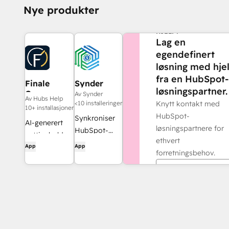
Nye produkter
TRENGER DU MER
HJELP?
Lag en
egendefinert
løsning med hje
fra en HubSpot-
Finale
Synder
løsningspartner.
Composer
Av Synder
Av Hubs Help
<10 installeringer
Knytt kontakt med
10+ installasjoner
HubSpot-
Synkroniser
AI-generert
løsningspartnere for
HubSpot-
nettinnhold,
ethvert
fakturaer
App
App
utviklet for
forretningsbehov.
med
HubSpot.
QuickBooks,
Finn en partner
NetSuite eller
Xero – med
periodisering
og
inntektsføring