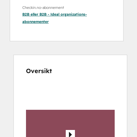
Checkin.no-abonnement
B2B
eller
B2B - Ideal organizations
-
abonnementer
Oversikt
Bruk
piltastene
for
å
vise
andre
elementer