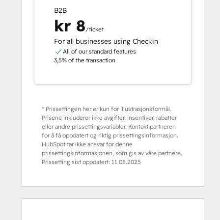
B2B
kr 8
/ticket
For all businesses using Checkin
All of our standard features
3,5% of the transaction
* Prissettingen her er kun for illustrasjonsformål.
Prisene inkluderer ikke avgifter, insentiver, rabatter
eller andre prissettingsvariabler. Kontakt partneren
for å få oppdatert og riktig prissettingsinformasjon.
HubSpot tar ikke ansvar for denne
prissettingsinformasjonen, som gis av våre partnere.
Prissetting sist oppdatert:
11.08.2025