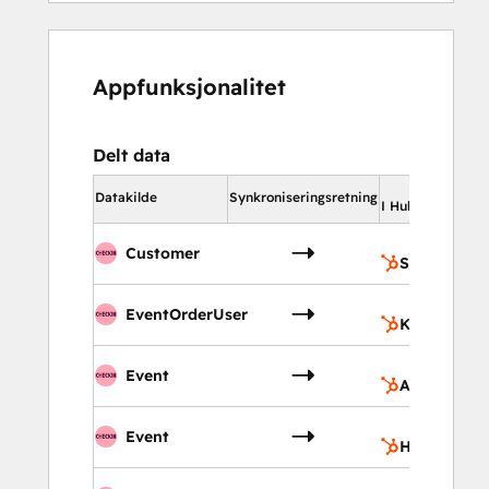
Appfunksjonalitet
Delt data
Datakilde
Synkroniseringsretning
I HubSpot
Customer
Selskaper
EventOrderUser
Kontakter
Event
Avtaler
Event
Hendelser