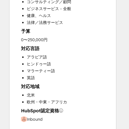
コンサルティング／顧問
Social Media
ビジネスサービス - 全般
Video Production
健康、ヘルス
Website Design
法律／法務サービス
Website Development
予算
Website Migration
0〜250,000円
対応言語
アラビア語
ヒンドゥー語
マラーティー語
英語
対応地域
北米
欧州・中東・アフリカ
HubSpot認定資格
Inbound