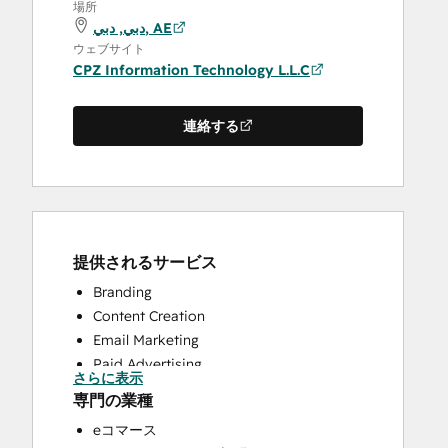
場所
دبي, دبي, AE
ウェブサイト
CPZ Information Technology L.L.C
連絡する
提供されるサービス
Branding
Content Creation
Email Marketing
Paid Advertising
さらに表示
Public Relations
専門の業種
Sales Coaching and Training
eコマース
Search Engine Optimization