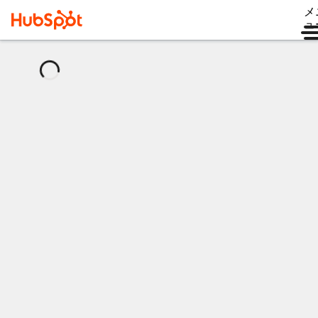
メ
ュ
読
み
込
み
中