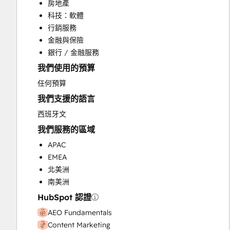
房地產
CRM Migration
科技：軟體
Custom API Integrations
行銷服務
Customer Marketing
金融與保險
Customer Success Training
銀行 / 金融服務
Customer Support Training
我們使用的預算
Customer Survey and Analysis
Email Marketing
任何預算
Full Inbound Marketing Services
我們支援的語言
Help Desk Implementation
西班牙文
HubSpot Onboarding
我們服務的區域
Knowledge Base Development
Paid Advertising
APAC
Programmable Automation
EMEA
Public Relations
北美洲
Sales and Marketing Alignment
南美洲
Sales Coaching and Training
HubSpot 認證
Sales Enablement
AEO Fundamentals
Search Engine Optimization
Content Marketing
Social Media