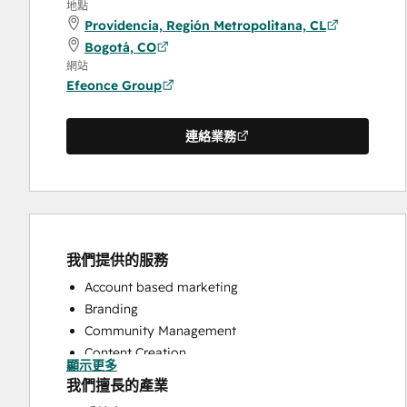
地點
Providencia, Región Metropolitana, CL
Bogotá, CO
網站
Efeonce Group
連絡業務
我們提供的服務
Account based marketing
Branding
Community Management
Content Creation
顯示更多
Conversational Marketing
我們擅長的產業
CRM Implementation