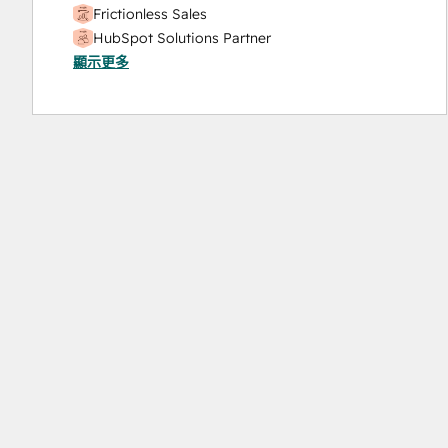
Frictionless Sales
Video Production
HubSpot Solutions Partner
Website Design
顯示更多
Inbound Sales
Website Development
Social Media Marketing Certification Course
Website Migration